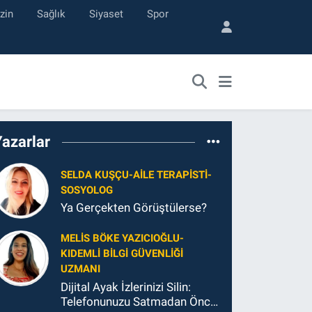
zin
Sağlık
Siyaset
Spor
Yazarlar
SELDA KUŞÇU-AILE TERAPISTI-
SOSYOLOG
Ya Gerçekten Görüştülerse?
MELIS BÖKE YAZICIOĞLU-
KIDEMLI BILGI GÜVENLIĞI
UZMANI
Dijital Ayak İzlerinizi Silin:
Telefonunuzu Satmadan Önce