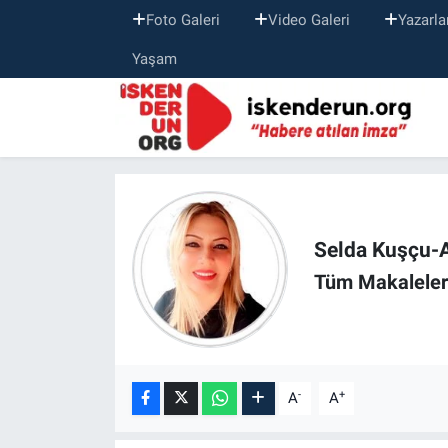
Foto Galeri
Video Galeri
Yazarla
Yaşam
Selda Kuşçu-A
Tüm Makaleler
-
+
A
A