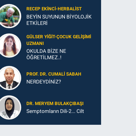
Yapmanız Gereken En Önemli
Şey
RECEP EKINCI-HERBALIST
BEYİN SUYUNUN BİYOLOJİK
ETKİLERİ
GÜLSER YIĞIT-ÇOCUK GELIŞIMI
UZMANI
OKULDA BİZE NE
ÖĞRETİLMEZ..!
PROF. DR. CUMALI SABAH
NERDEYDİNİZ?
DR. MERYEM BULAKÇIBAŞI
Semptomların Dili-2... Cilt