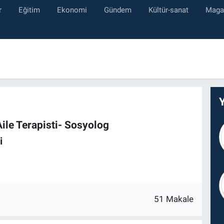
r
Eğitim
Ekonomi
Gündem
Kültür-sanat
Maga
ile Terapisti- Sosyolog
i
51 Makale