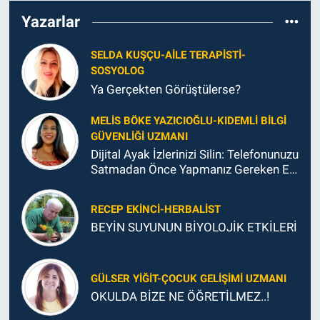
Yazarlar
SELDA KUŞÇU-AILE TERAPISTI-
SOSYOLOG
Ya Gerçekten Görüştülerse?
MELIS BÖKE YAZICIOĞLU-KIDEMLI BILGI
GÜVENLIĞI UZMANI
Dijital Ayak İzlerinizi Silin: Telefonunuzu
Satmadan Önce Yapmanız Gereken En
Önemli Şey
RECEP EKINCI-HERBALIST
BEYİN SUYUNUN BİYOLOJİK ETKİLERİ
GÜLSER YIĞIT-ÇOCUK GELIŞIMI UZMANI
OKULDA BİZE NE ÖĞRETİLMEZ..!