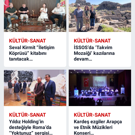
KÜLTÜR-SANAT
KÜLTÜR-SANAT
Seval Kirmit “İletişim
İSSOS’da ‘Takvim
Köprüsü” kitabını
Mozaiği’ kazılarına
tanıtacak…
devam…
KÜLTÜR-SANAT
KÜLTÜR-SANAT
Yıldız Holding’in
Kardeş ezgiler Arapça
desteğiyle Roma’da
ve Etnik Müzikleri
“Yoktunuz” sergisi…
Konseri…