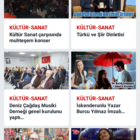
KÜLTÜR-SANAT
KÜLTÜR-SANAT
Kültür Sanat çarşısında
Türkü ve Şiir Dinletisi
muhteşem konser
KÜLTÜR-SANAT
KÜLTÜR-SANAT
Deniz Çağdaş Musiki
İskenderunlu Yazar
Derneği genel kurulunu
Burcu Yılmaz İmzalı…
yaptı…