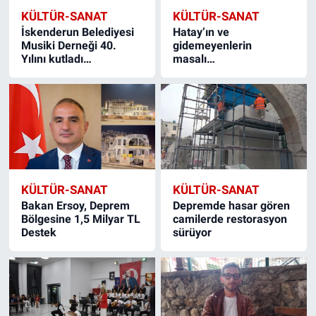
KÜLTÜR-SANAT
KÜLTÜR-SANAT
İskenderun Belediyesi
Hatay’ın ve
Musiki Derneği 40.
gidemeyenlerin
Yılını kutladı…
masalı…
KÜLTÜR-SANAT
KÜLTÜR-SANAT
Bakan Ersoy, Deprem
Depremde hasar gören
Bölgesine 1,5 Milyar TL
camilerde restorasyon
Destek
sürüyor