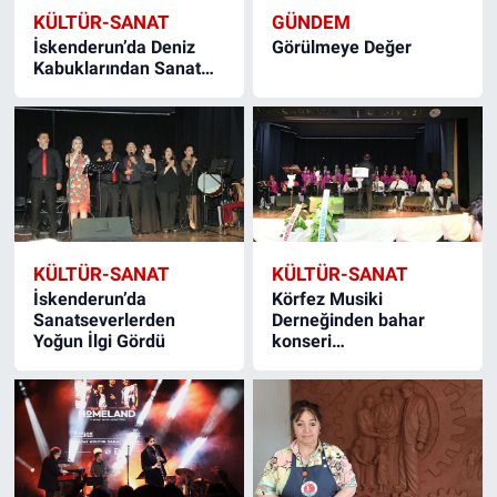
KÜLTÜR-SANAT
GÜNDEM
İskenderun’da Deniz
Görülmeye Değer
Kabuklarından Sanat…
KÜLTÜR-SANAT
KÜLTÜR-SANAT
İskenderun’da
Körfez Musiki
Sanatseverlerden
Derneğinden bahar
Yoğun İlgi Gördü
konseri…