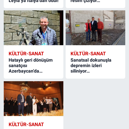
Leyla’ya İtalya’dan ödül!
resim çiziyor…
KÜLTÜR-SANAT
KÜLTÜR-SANAT
Hataylı geri dönüşüm
Sanatsal dokunuşla
sanatçısı
depremin izleri
Azerbaycan’da…
siliniyor…
KÜLTÜR-SANAT