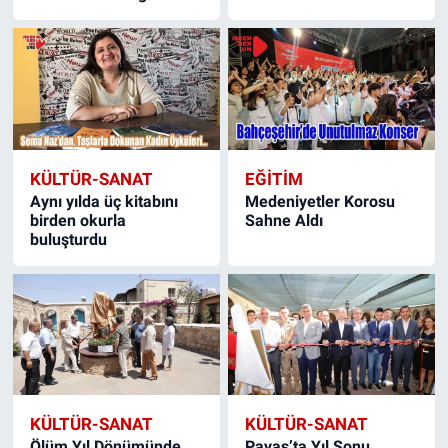
KÜLTÜR-SANAT
EĞITIM
Aynı yılda üç kitabını
Medeniyetler Korosu
birden okurla
Sahne Aldı
buluşturdu
KÜLTÜR-SANAT
KÜLTÜR-SANAT
Ölüm Yıl Dönümünde
Payas’ta Yıl Sonu