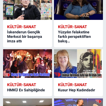
KÜLTÜR-SANAT
KÜLTÜR-SANAT
İskenderun Gençlik
Yüzyılın felaketine
Merkezi bir başarıya
farklı perspektiften
imza attı
bakış…
KÜLTÜR-SANAT
KÜLTÜR-SANAT
HMKÜ Ev Sahipliğinde
Kusur Hep Kadındadır