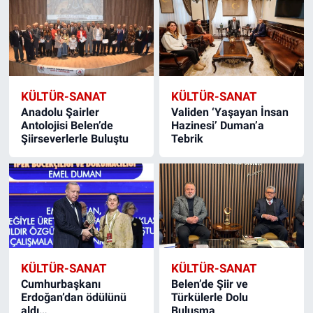
KÜLTÜR-SANAT
KÜLTÜR-SANAT
Anadolu Şairler
Validen ‘Yaşayan İnsan
Antolojisi Belen’de
Hazinesi’ Duman’a
Şiirseverlerle Buluştu
Tebrik
KÜLTÜR-SANAT
KÜLTÜR-SANAT
Cumhurbaşkanı
Belen’de Şiir ve
Erdoğan’dan ödülünü
Türkülerle Dolu
aldı…
Buluşma