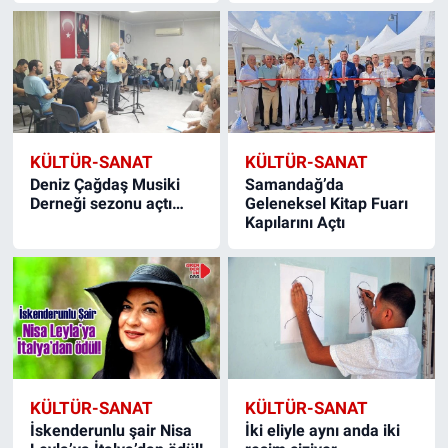
KÜLTÜR-SANAT
KÜLTÜR-SANAT
Deniz Çağdaş Musiki
Samandağ’da
Derneği sezonu açtı…
Geleneksel Kitap Fuarı
Kapılarını Açtı
KÜLTÜR-SANAT
KÜLTÜR-SANAT
İskenderunlu şair Nisa
İki eliyle aynı anda iki