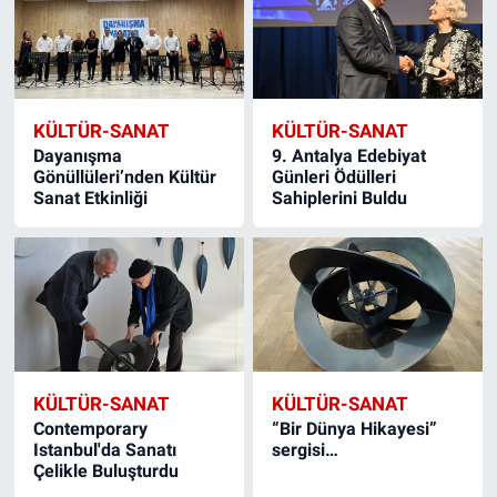
KÜLTÜR-SANAT
KÜLTÜR-SANAT
Dayanışma
9. Antalya Edebiyat
Gönüllüleri’nden Kültür
Günleri Ödülleri
Sanat Etkinliği
Sahiplerini Buldu
KÜLTÜR-SANAT
KÜLTÜR-SANAT
Contemporary
“Bir Dünya Hikayesi”
Istanbul'da Sanatı
sergisi…
Çelikle Buluşturdu