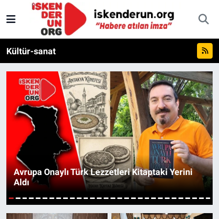
Kültür-sanat
Avrupa Onaylı Türk Lezzetleri Kitaptaki Yerini
Aldı
1
2
3
4
5
6
7
8
9
10
11
12
13
14
15
16
17
18
19
20
21
22
23
24
25
26
27
28
29
30