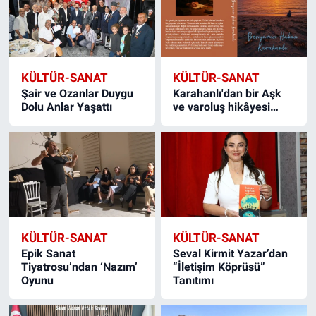
KÜLTÜR-SANAT
KÜLTÜR-SANAT
Şair ve Ozanlar Duygu
Karahanlı'dan bir Aşk
Dolu Anlar Yaşattı
ve varoluş hikâyesi…
KÜLTÜR-SANAT
KÜLTÜR-SANAT
Epik Sanat
Seval Kirmit Yazar’dan
Tiyatrosu’ndan ‘Nazım’
“İletişim Köprüsü”
Oyunu
Tanıtımı