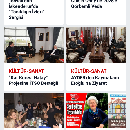
Tosyalı’dan
Gülsin Onay ile 2025’e
İskenderun’da
Görkemli Veda
“Tanıklığın İzleri”
Sergisi
KÜLTÜR-SANAT
KÜLTÜR-SANAT
“Kar Küresi Hatay”
AYDER’den Kaymakam
Projesine İTSO Desteği!
Eroğlu’na Ziyaret