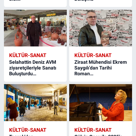
KÜLTÜR-SANAT
KÜLTÜR-SANAT
Selahattin Deniz AVM
Ziraat Mühendisi Ekrem
ziyaretçileriyle Sanatı
Saygılı’dan Tarihi
Buluşturdu…
Roman…
KÜLTÜR-SANAT
KÜLTÜR-SANAT