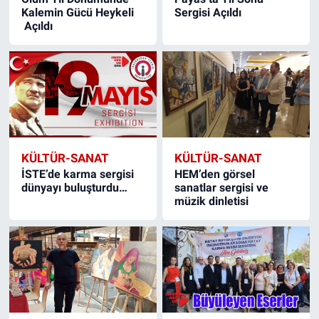
Kalemin Gücü Heykeli
Sergisi Açıldı
Açıldı
KÜLTÜR-SANAT
KÜLTÜR-SANAT
İSTE’de karma sergisi
HEM’den görsel
dünyayı buluşturdu…
sanatlar sergisi ve
müzik dinletisi