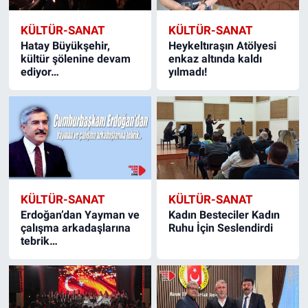
KÜLTÜR-SANAT
KÜLTÜR-SANAT
Hatay Büyükşehir,
Heykeltıraşın Atölyesi
kültür şölenine devam
enkaz altında kaldı
ediyor…
yılmadı!
KÜLTÜR-SANAT
KÜLTÜR-SANAT
Erdoğan’dan Yayman ve
Kadın Besteciler Kadın
çalışma arkadaşlarına
Ruhu İçin Seslendirdi
tebrik…