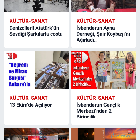
KÜLTÜR-SANAT
KÜLTÜR-SANAT
Denizcilerli Atatürk’ün
İskenderun Ayna
Sevdiği Şarkılarla coştu
Derneği, Şair Köybaşı’nı
Ağırladı…
KÜLTÜR-SANAT
KÜLTÜR-SANAT
13 Ekim'de Açılıyor
İskenderun Gençlik
Merkezi’nden 2
Birincilik…