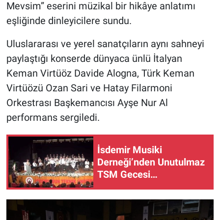
Mevsim” eserini müzikal bir hikâye anlatımı
eşliğinde dinleyicilere sundu.
Uluslararası ve yerel sanatçıların aynı sahneyi
paylaştığı konserde dünyaca ünlü İtalyan
Keman Virtüöz Davide Alogna, Türk Keman
Virtüözü Ozan Sari ve Hatay Filarmoni
Orkestrası Başkemancısı Ayşe Nur Al
performans sergiledi.
İsdemir Musiki
Derneği’nden Unutulmaz
TSM Gecesi…