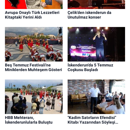
Avrupa Onaylı Türk Lezzetleri
Çelik'den iskenderun da
Kitaptaki Yerini Aldı
Unutulmaz konser
Beş Temmuz Festivali'ne
İskenderun'da 5 Temmuz
Miniklerden Muhteşem Gösteri
Coşkusu Başladı
HBB Mehteranı,
"Kadim Satırların Efendisi"
İskenderunlularla Buluştu
Kitabı Yazarından Söyleşi…