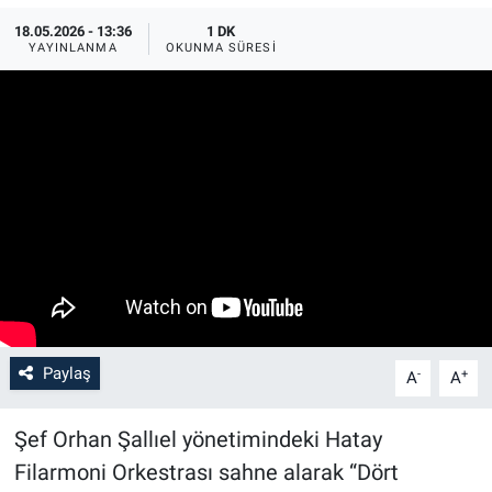
18.05.2026 - 13:36
1 DK
YAYINLANMA
OKUNMA SÜRESI
Paylaş
-
+
A
A
Şef Orhan Şallıel yönetimindeki Hatay
Filarmoni Orkestrası sahne alarak “Dört