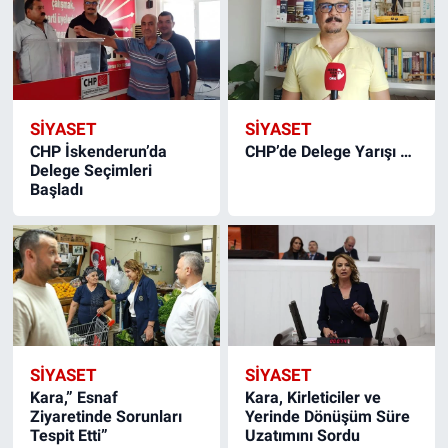
SIYASET
SIYASET
CHP İskenderun’da
CHP’de Delege Yarışı …
Delege Seçimleri
Başladı
SIYASET
SIYASET
Kara,” Esnaf
Kara, Kirleticiler ve
Ziyaretinde Sorunları
Yerinde Dönüşüm Süre
Tespit Etti”
Uzatımını Sordu