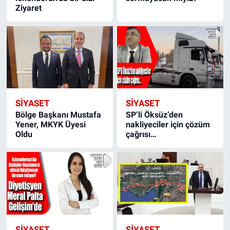
Ziyaret
SIYASET
SIYASET
Bölge Başkanı Mustafa
SP’li Öksüz’den
Yener, MKYK Üyesi
nakliyeciler için çözüm
Oldu
çağrısı…
SIYASET
SIYASET