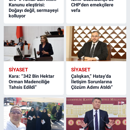
Kanunu eleştirisi:
CHP'den emekçilere
Doğayı değil, sermayeyi
vefa
kolluyor
SIYASET
SIYASET
Kara: “342 Bin Hektar
Çalışkan,” Hatay’da
Orman Madenciliğe
İletişim Sorunlarına
Tahsis Edildi”
Çözüm Adımı Atıldı”