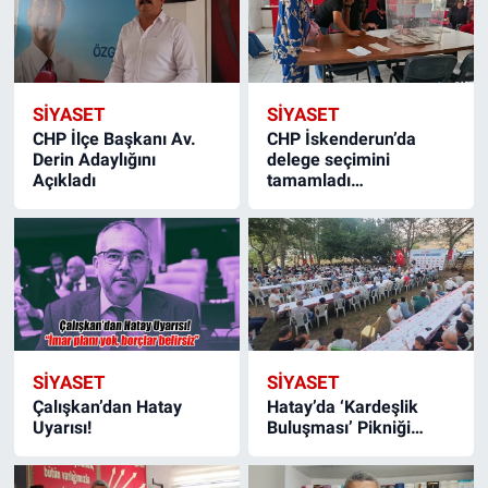
SIYASET
SIYASET
CHP İlçe Başkanı Av.
CHP İskenderun’da
Derin Adaylığını
delege seçimini
Açıkladı
tamamladı…
SIYASET
SIYASET
Çalışkan’dan Hatay
Hatay’da ‘Kardeşlik
Uyarısı!
Buluşması’ Pikniği…