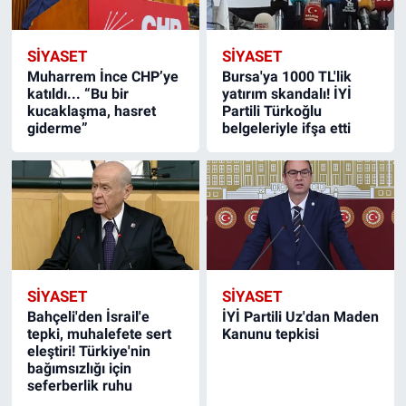
SIYASET
SIYASET
Muharrem İnce CHP’ye
Bursa'ya 1000 TL'lik
katıldı... “Bu bir
yatırım skandalı! İYİ
kucaklaşma, hasret
Partili Türkoğlu
giderme”
belgeleriyle ifşa etti
SIYASET
SIYASET
Bahçeli'den İsrail'e
İYİ Partili Uz'dan Maden
tepki, muhalefete sert
Kanunu tepkisi
eleştiri! Türkiye'nin
bağımsızlığı için
seferberlik ruhu