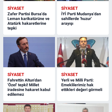
SIYASET
SIYASET
Zafer Partisi Bursa'da
İYİ Parti Mudanya'dan
Leman karikatürüne ve
sahillerde 'huzur'
Atatürk hakaretlerine
arayışı
tepki
SIYASET
SIYASET
Fahrettin Altun'dan
Yerli ve Milli Parti:
'Özel' tepki! Millet
Emeklilerimiz hak
iradesine hakaret kabul
ettikleri değeri görmeli
edilemez