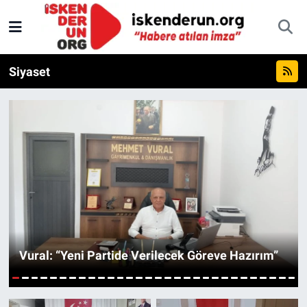
Siyaset
Vural: “Yeni Partide Verilecek Göreve Hazırım”
1
2
3
4
5
6
7
8
9
10
11
12
13
14
15
16
17
18
19
20
21
22
23
24
25
26
27
28
29
30