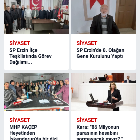
SIYASET
SIYASET
SP Erzin İlçe
SP Erzin'de 8. Olağan
Teşkilatında Görev
Gene Kurulunu Yaptı
Dağılımı...
SIYASET
SIYASET
MHP KAÇEP
Kara: "86 Milyonun
Heyetinden
parasının hesabını
İskenderun’da bir dizi
sormayacak mıyız? "