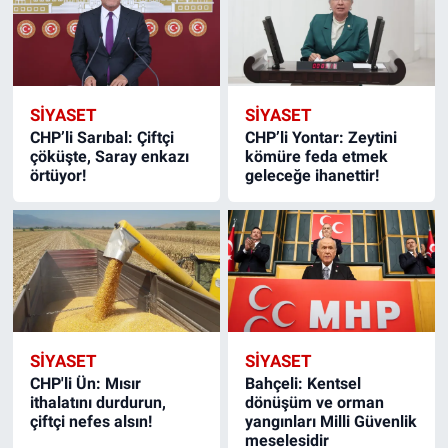
SIYASET
SIYASET
CHP’li Sarıbal: Çiftçi
CHP’li Yontar: Zeytini
çöküşte, Saray enkazı
kömüre feda etmek
örtüyor!
geleceğe ihanettir!
SIYASET
SIYASET
CHP'li Ün: Mısır
Bahçeli: Kentsel
ithalatını durdurun,
dönüşüm ve orman
çiftçi nefes alsın!
yangınları Milli Güvenlik
meselesidir