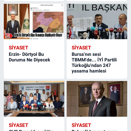
SIYASET
SIYASET
Erzin- Dörtyol Bu
Bursa'nın sesi
Duruma Ne Diyecek
TBMM'de... İYİ Partili
Türkoğlu'ndan 247
yasama hamlesi
SIYASET
SIYASET