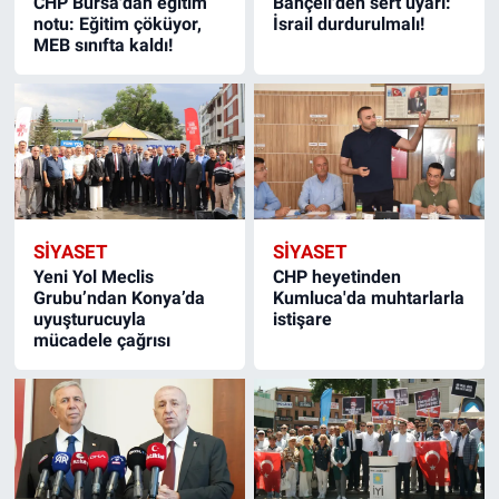
CHP Bursa'dan eğitim
Bahçeli'den sert uyarı:
notu: Eğitim çöküyor,
İsrail durdurulmalı!
MEB sınıfta kaldı!
SIYASET
SIYASET
Yeni Yol Meclis
CHP heyetinden
Grubu’ndan Konya’da
Kumluca'da muhtarlarla
uyuşturucuyla
istişare
mücadele çağrısı