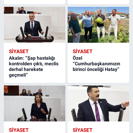
SIYASET
SIYASET
Akalın: “Şap hastalığı
Özel
kontrolden çıktı, meclis
“Cumhurbaşkanımızın
derhal harekete
birinci önceliği Hatay”
geçmeli”
SIYASET
SIYASET