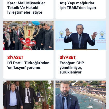
Kara: Mali Müşavirler
Atış Yapı mağdurları
Teknik Ve Hukuki
için TBMM'den isyan
İyileştirmeler İstiyor
SIYASET
SIYASET
İYİ Partili Türkoğlu'ndan
Erdoğan: CHP
'enflasyon' yorumu
yönetilmiyor,
sürükleniyor