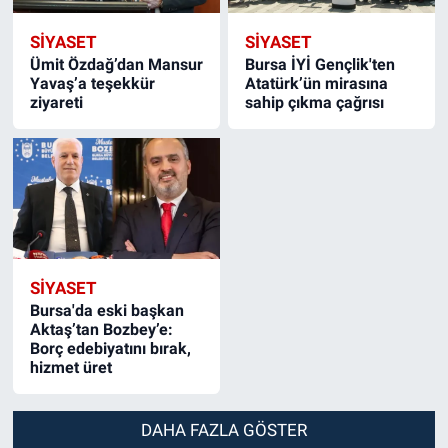
SIYASET
SIYASET
Ümit Özdağ’dan Mansur
Bursa İYİ Gençlik'ten
Yavaş’a teşekkür
Atatürk’ün mirasına
ziyareti
sahip çıkma çağrısı
SIYASET
Bursa'da eski başkan
Aktaş’tan Bozbey’e:
Borç edebiyatını bırak,
hizmet üret
DAHA FAZLA GÖSTER