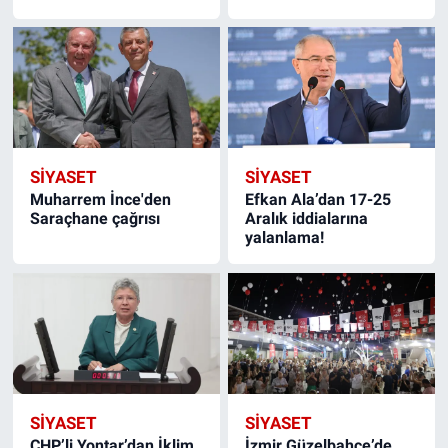
SIYASET
SIYASET
Muharrem İnce'den
Efkan Ala’dan 17-25
Saraçhane çağrısı
Aralık iddialarına
yalanlama!
SIYASET
SIYASET
CHP’li Yontar’dan İklim
İzmir Güzelbahçe’de