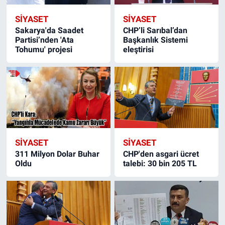
SIYASET
SIYASET
Sakarya'da Saadet
CHP’li Sarıbal’dan
Partisi’nden 'Ata
Başkanlık Sistemi
Tohumu' projesi
eleştirisi
SIYASET
SIYASET
311 Milyon Dolar Buhar
CHP'den asgari ücret
Oldu
talebi: 30 bin 205 TL