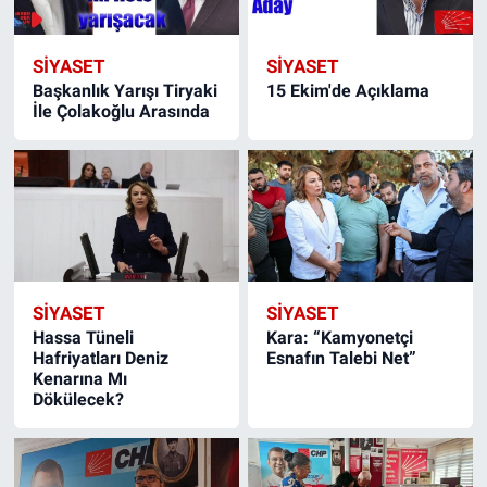
SIYASET
SIYASET
Başkanlık Yarışı Tiryaki
15 Ekim'de Açıklama
İle Çolakoğlu Arasında
SIYASET
SIYASET
Hassa Tüneli
Kara: “Kamyonetçi
Hafriyatları Deniz
Esnafın Talebi Net”
Kenarına Mı
Dökülecek?