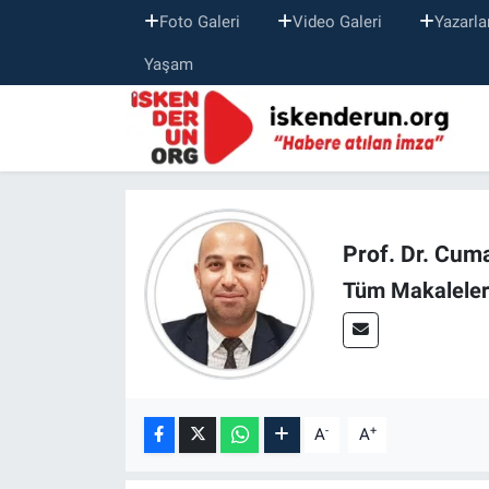
Foto Galeri
Video Galeri
Yazarla
Yaşam
Prof. Dr. Cum
Tüm Makaleler
-
+
A
A