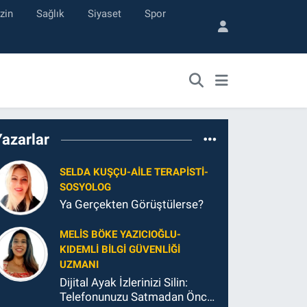
zin
Sağlık
Siyaset
Spor
Yazarlar
SELDA KUŞÇU-AILE TERAPISTI-
SOSYOLOG
Ya Gerçekten Görüştülerse?
MELIS BÖKE YAZICIOĞLU-
KIDEMLI BILGI GÜVENLIĞI
UZMANI
Dijital Ayak İzlerinizi Silin:
Telefonunuzu Satmadan Önce