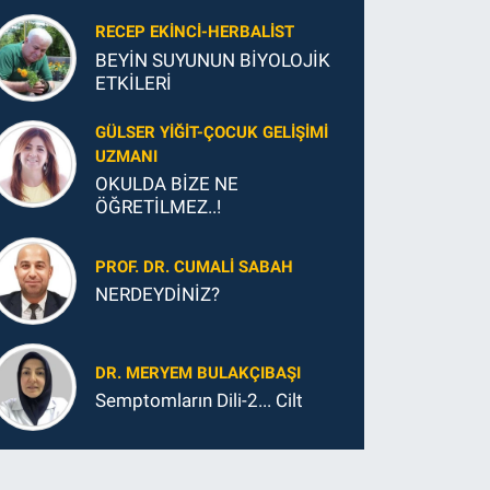
Yapmanız Gereken En Önemli
Şey
RECEP EKINCI-HERBALIST
BEYİN SUYUNUN BİYOLOJİK
ETKİLERİ
GÜLSER YIĞIT-ÇOCUK GELIŞIMI
UZMANI
OKULDA BİZE NE
ÖĞRETİLMEZ..!
PROF. DR. CUMALI SABAH
NERDEYDİNİZ?
DR. MERYEM BULAKÇIBAŞI
Semptomların Dili-2... Cilt