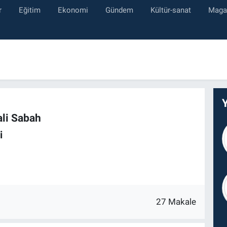
r
Eğitim
Ekonomi
Gündem
Kültür-sanat
Maga
ali Sabah
i
27 Makale