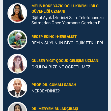
MELIS BÖKE YAZICIOĞLU-KIDEMLI BILGI
GÜVENLIĞI UZMANI
Dijital Ayak İzlerinizi Silin: Telefonunuzu
Satmadan Önce Yapmanız Gereken En
Önemli Şey
RECEP EKINCI-HERBALIST
BEYİN SUYUNUN BİYOLOJİK ETKİLERİ
GÜLSER YIĞIT-ÇOCUK GELIŞIMI UZMANI
OKULDA BİZE NE ÖĞRETİLMEZ..!
PROF. DR. CUMALI SABAH
NERDEYDİNİZ?
DR. MERYEM BULAKÇIBAŞI