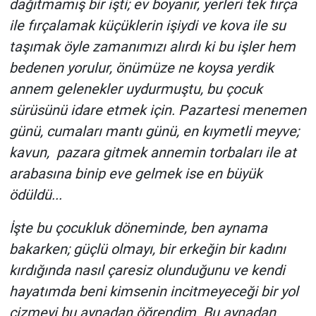
dağıtmamış bir işti; ev boyanır, yerleri tek fırça
ile fırçalamak küçüklerin işiydi ve kova ile su
taşımak öyle zamanımızı alırdı ki bu işler hem
bedenen yorulur, önümüze ne koysa yerdik
annem gelenekler uydurmuştu, bu çocuk
sürüsünü idare etmek için. Pazartesi menemen
günü, cumaları mantı günü, en kıymetli meyve;
kavun, pazara gitmek annemin torbaları ile at
arabasına binip eve gelmek ise en büyük
ödüldü...
İşte bu çocukluk döneminde, ben aynama
bakarken; güçlü olmayı, bir erkeğin bir kadını
kırdığında nasıl çaresiz olunduğunu ve kendi
hayatımda beni kimsenin incitmeyeceği bir yol
çizmeyi bu aynadan öğrendim. Bu aynadan