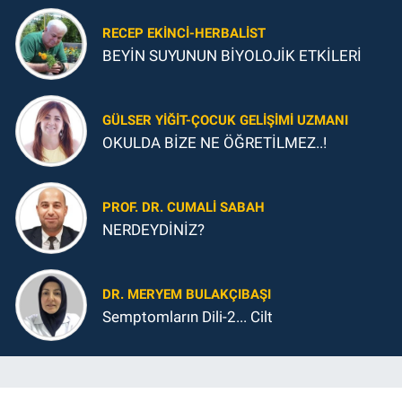
Önemli Şey
RECEP EKINCI-HERBALIST
BEYİN SUYUNUN BİYOLOJİK ETKİLERİ
GÜLSER YIĞIT-ÇOCUK GELIŞIMI UZMANI
OKULDA BİZE NE ÖĞRETİLMEZ..!
PROF. DR. CUMALI SABAH
NERDEYDİNİZ?
DR. MERYEM BULAKÇIBAŞI
Semptomların Dili-2... Cilt