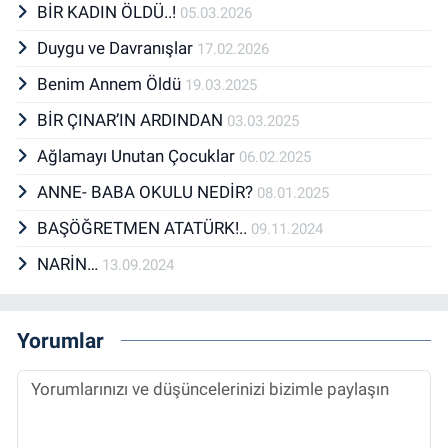
BİR KADIN ÖLDÜ..!
05.03.2026
Duygu ve Davranışlar
17.02.2026
Benim Annem Öldü
19.03.2025
BİR ÇINAR’IN ARDINDAN
03.03.2025
Ağlamayı Unutan Çocuklar
06.02.2025
ANNE- BABA OKULU NEDİR?
08.01.2025
BAŞÖĞRETMEN ATATÜRK!..
09.11.2024
NARİN…
13.09.2024
Yorumlar