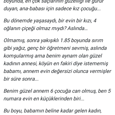
boyunda, en çok saçlarının güzelliği ile gurur
duyan, ana-babası için sadece kız çocuğu...
Bu dönemde yaşasaydı, bir evin bir kızı, 4
oğlanın çiçeği olmaz mıydı? Aslında…
Olmamış, sonra yakışıklı 1.85 boyunda sırım
gibi yağız, genç bir öğretmeni sevmiş, aslında
komşularmış ama benim aynam olan güzel
kadının annesi, köyün en fakiri diye istememiş
babamı, annem evin değersizi olunca vermişler
bir süre sonra...
Benim güzel annem 6 çocuğa can olmuş, ben 5
numara evin en küçüklerinden biri...
Bu boyu, babamın beline kadar gelen kadın,