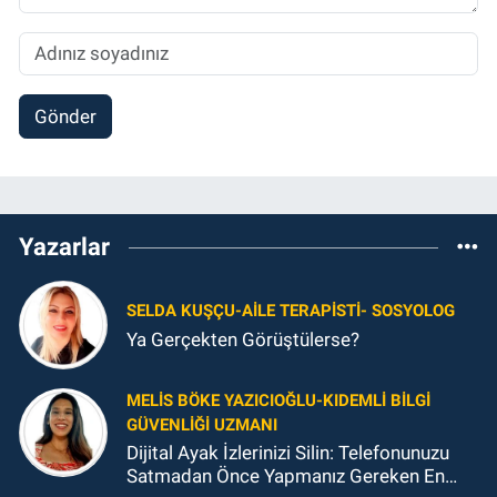
Gönder
Yazarlar
SELDA KUŞÇU-AILE TERAPISTI- SOSYOLOG
Ya Gerçekten Görüştülerse?
MELIS BÖKE YAZICIOĞLU-KIDEMLI BILGI
GÜVENLIĞI UZMANI
Dijital Ayak İzlerinizi Silin: Telefonunuzu
Satmadan Önce Yapmanız Gereken En