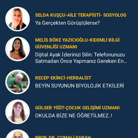
SELDA KUŞÇU-AILE TERAPISTI- SOSYOLOG
Ya Gerçekten Görüştülerse?
MELIS BÖKE YAZICIOĞLU-KIDEMLI BILGI
GÜVENLIĞI UZMANI
Dijital Ayak İzlerinizi Silin: Telefonunuzu
Satmadan Önce Yapmanız Gereken En
Önemli Şey
RECEP EKINCI-HERBALIST
BEYİN SUYUNUN BİYOLOJİK ETKİLERİ
GÜLSER YIĞIT-ÇOCUK GELIŞIMI UZMANI
OKULDA BİZE NE ÖĞRETİLMEZ..!
PROF. DR. CUMALI SABAH