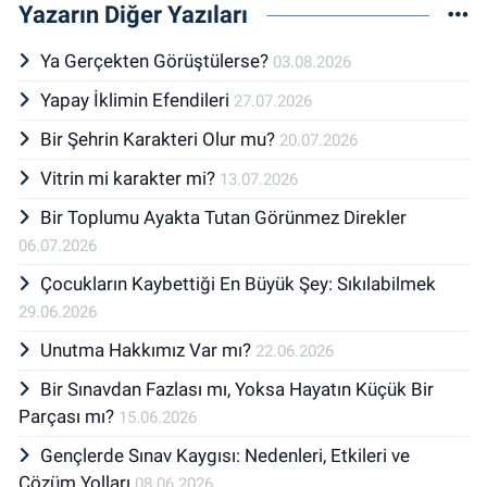
Yazarın Diğer Yazıları
Ya Gerçekten Görüştülerse?
03.08.2026
Yapay İklimin Efendileri
27.07.2026
Bir Şehrin Karakteri Olur mu?
20.07.2026
Vitrin mi karakter mi?
13.07.2026
Bir Toplumu Ayakta Tutan Görünmez Direkler
06.07.2026
Çocukların Kaybettiği En Büyük Şey: Sıkılabilmek
29.06.2026
Unutma Hakkımız Var mı?
22.06.2026
Bir Sınavdan Fazlası mı, Yoksa Hayatın Küçük Bir
Parçası mı?
15.06.2026
Gençlerde Sınav Kaygısı: Nedenleri, Etkileri ve
Çözüm Yolları
08.06.2026