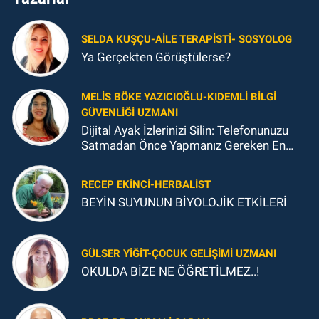
SELDA KUŞÇU-AILE TERAPISTI- SOSYOLOG
Ya Gerçekten Görüştülerse?
MELIS BÖKE YAZICIOĞLU-KIDEMLI BILGI
GÜVENLIĞI UZMANI
Dijital Ayak İzlerinizi Silin: Telefonunuzu
Satmadan Önce Yapmanız Gereken En
Önemli Şey
RECEP EKINCI-HERBALIST
BEYİN SUYUNUN BİYOLOJİK ETKİLERİ
GÜLSER YIĞIT-ÇOCUK GELIŞIMI UZMANI
OKULDA BİZE NE ÖĞRETİLMEZ..!