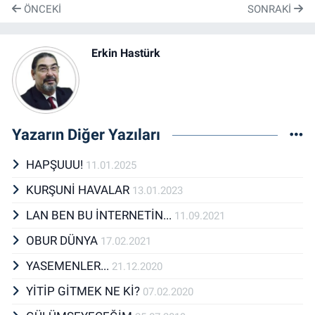
ÖNCEKI
SONRAKI
Erkin Hastürk
Yazarın Diğer Yazıları
HAPŞUUU!
11.01.2025
KURŞUNİ HAVALAR
13.01.2023
LAN BEN BU İNTERNETİN...
11.09.2021
OBUR DÜNYA
17.02.2021
YASEMENLER...
21.12.2020
YİTİP GİTMEK NE Kİ?
07.02.2020