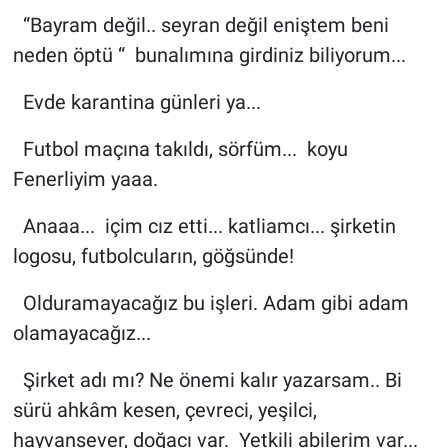
“Bayram değil.. seyran değil eniştem beni
neden öptü “ bunalımına girdiniz biliyorum...
Evde karantina günleri ya...
Futbol maçına takıldı, sörfüm... koyu
Fenerliyim yaaa.
Anaaa... içim cız etti... katliamcı... şirketin
logosu, futbolcuların, göğsünde!
Olduramayacağız bu işleri. Adam gibi adam
olamayacağız...
Şirket adı mı? Ne önemi kalır yazarsam.. Bi
sürü ahkâm kesen, çevreci, yeşilci,
hayvansever, doğacı var. Yetkili abilerim var...