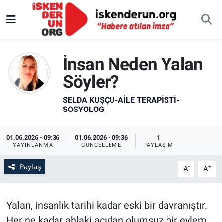
İnsan Neden Yalan
Söyler?
SELDA KUŞÇU-AILE TERAPISTI-
SOSYOLOG
01.06.2026 - 09:36
01.06.2026 - 09:36
1
YAYINLANMA
GÜNCELLEME
PAYLAŞIM
Paylaş
-
+
A
A
Yalan, insanlık tarihi kadar eski bir davranıştır.
Her ne kadar ahlaki açıdan olumsuz bir eylem