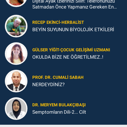
Dijital Ayak İzlerinizi Silin: Telefonunuzu
Satmadan Önce Yapmanız Gereken En
Önemli Şey
RECEP EKINCI-HERBALIST
BEYİN SUYUNUN BİYOLOJİK ETKİLERİ
GÜLSER YIĞIT-ÇOCUK GELIŞIMI UZMANI
OKULDA BİZE NE ÖĞRETİLMEZ..!
PROF. DR. CUMALI SABAH
NERDEYDİNİZ?
DR. MERYEM BULAKÇIBAŞI
Semptomların Dili-2... Cilt