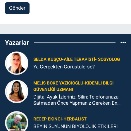
Gönder
Yazarlar
SELDA KUŞÇU-AILE TERAPISTI- SOSYOLOG
Ya Gerçekten Görüştülerse?
MELIS BÖKE YAZICIOĞLU-KIDEMLI BILGI
GÜVENLIĞI UZMANI
Dijital Ayak İzlerinizi Silin: Telefonunuzu
Satmadan Önce Yapmanız Gereken En
Önemli Şey
RECEP EKINCI-HERBALIST
BEYİN SUYUNUN BİYOLOJİK ETKİLERİ