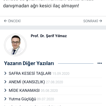
danışmadan ağrı kesici ilaç almayın!
ÖNCEKI
SONRAKI
Prof. Dr. Şerif Yılmaz
Yazarın Diğer Yazıları
SAFRA KESESİ TAŞLARI
15.09.2020
ANEMİ (KANSIZLIK)
27.08.2020
MİDE KANAMASI
05.08.2020
Yutma Güçlüğü
09.07.2020