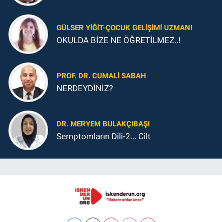
GÜLSER YIĞIT-ÇOCUK GELIŞIMI UZMANI
OKULDA BİZE NE ÖĞRETİLMEZ..!
PROF. DR. CUMALI SABAH
NERDEYDİNİZ?
DR. MERYEM BULAKÇIBAŞI
Semptomların Dili-2... Cilt