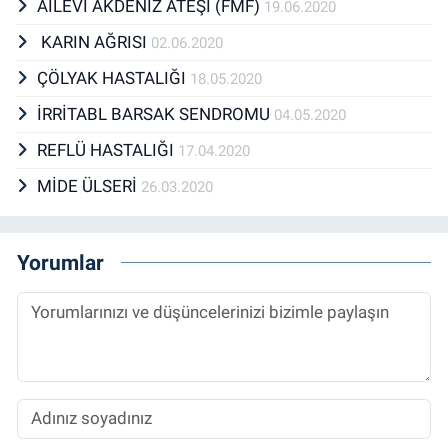
AİLEVİ AKDENİZ ATEŞİ (FMF)
19.06.2020
KARIN AĞRISI
02.06.2020
ÇÖLYAK HASTALIĞI
18.05.2020
İRRİTABL BARSAK SENDROMU
04.05.2020
REFLÜ HASTALIĞI
17.04.2020
MİDE ÜLSERİ
26.03.2020
Yorumlar