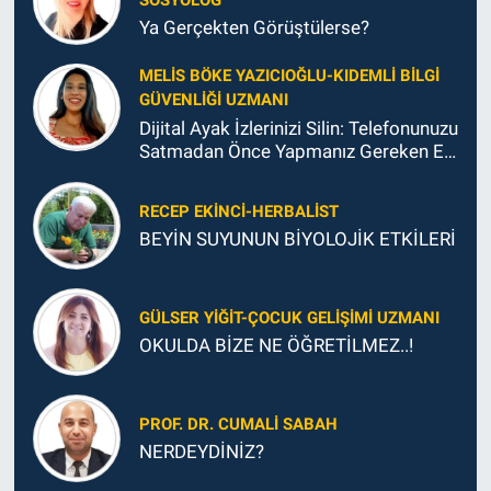
Ya Gerçekten Görüştülerse?
MELIS BÖKE YAZICIOĞLU-KIDEMLI BILGI
GÜVENLIĞI UZMANI
Dijital Ayak İzlerinizi Silin: Telefonunuzu
Satmadan Önce Yapmanız Gereken En
Önemli Şey
RECEP EKINCI-HERBALIST
BEYİN SUYUNUN BİYOLOJİK ETKİLERİ
GÜLSER YIĞIT-ÇOCUK GELIŞIMI UZMANI
OKULDA BİZE NE ÖĞRETİLMEZ..!
PROF. DR. CUMALI SABAH
NERDEYDİNİZ?