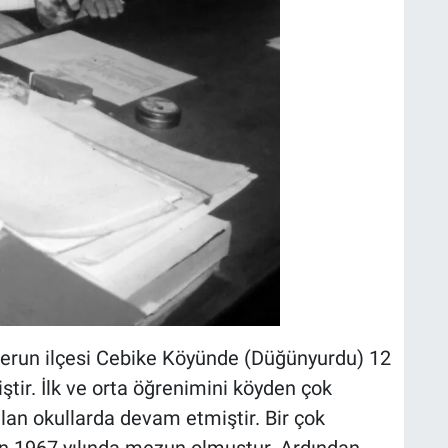
derun ilçesi Cebike Köyünde (Düğünyurdu) 12
tir. İlk ve orta öğrenimini köyden çok
an okullarda devam etmiştir. Bir çok
en 1967 yılında mezun olmuştur. Ardından