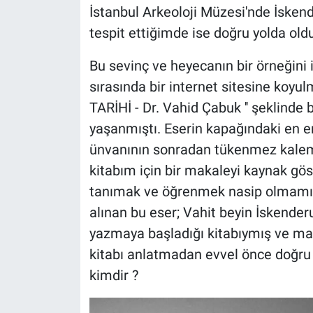
İstanbul Arkeoloji Müzesi'nde İskend
tespit ettiğimde ise doğru yolda ol
Bu sevinç ve heyecanın bir örneğini 
sırasında bir internet sitesine koy
TARİHİ - Dr. Vahid Çabuk '' şeklinde
yaşanmıştı. Eserin kapağındaki en ent
ünvanının sonradan tükenmez kalem
kitabım için bir makaleyi kaynak gös
tanımak ve öğrenmek nasip olmamıştı
alınan bu eser; Vahit beyin İskender
yazmaya başladığı kitabıymış ve maa
kitabı anlatmadan evvel önce doğru
kimdir ?