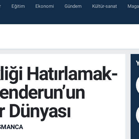
r
Eğitim
Ekonomi
Gündem
Kültür-sanat
Maga
liği Hatırlamak-
kenderun’un
r Dünyası
OSMANCA