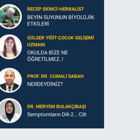
Yapmanız Gereken En Önemli
Şey
RECEP EKINCI-HERBALIST
BEYİN SUYUNUN BİYOLOJİK
ETKİLERİ
GÜLSER YIĞIT-ÇOCUK GELIŞIMI
UZMANI
OKULDA BİZE NE
ÖĞRETİLMEZ..!
PROF. DR. CUMALI SABAH
NERDEYDİNİZ?
DR. MERYEM BULAKÇIBAŞI
Semptomların Dili-2... Cilt