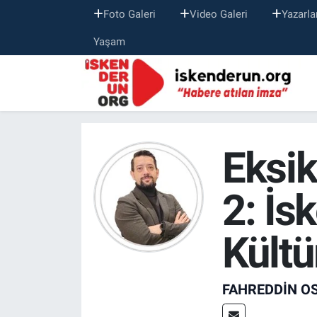
Foto Galeri
Video Galeri
Yazarla
Yaşam
Eksik
2: İs
Kültü
FAHREDDIN 