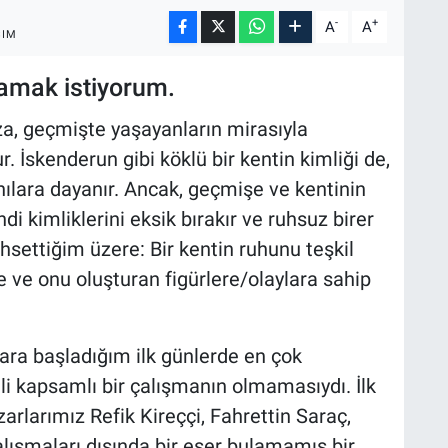
-
+
A
A
ŞIM
lamak istiyorum.
ıza, geçmişte yaşayanların mirasıyla
ur. İskenderun gibi köklü bir kentin kimliği de,
nılara dayanır. Ancak, geçmişe ve kentinin
di kimliklerini eksik bırakır ve ruhsuz birer
hsettiğim üzere: Bir kentin ruhunu teşkil
 ve onu oluşturan figürlere/olaylara sahip
alara başladığım ilk günlerde en çok
gili kapsamlı bir çalışmanın olmamasıydı. İlk
arlarımız Refik Kireççi, Fahrettin Saraç,
lışmaları dışında bir eser bulamamış bir