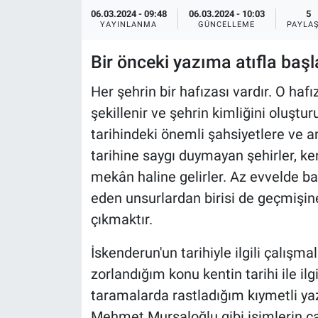
06.03.2024 - 09:48
06.03.2024 - 10:03
5
YAYINLANMA
GÜNCELLEME
PAYLA
Bir önceki yazıma atıfla baş
Her şehrin bir hafızası vardır. O haf
şekillenir ve şehrin kimliğini oluştur
tarihindeki önemli şahsiyetlere ve a
tarihine saygı duymayan şehirler, ken
mekân haline gelirler. Az evvelde ba
eden unsurlardan birisi de geçmişine
çıkmaktır.
İskenderun'un tarihiyle ilgili çalışm
zorlandığım konu kentin tarihi ile il
taramalarda rastladığım kıymetli yaz
Mehmet Mursaloğlu gibi isimlerin ça