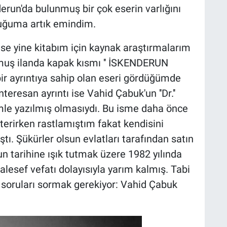
erun'da bulunmuş bir çok eserin varlığını
duğuma artık emindim.
ise yine kitabım için kaynak araştırmalarım
ulmuş ilanda kapak kısmı '' İSKENDERUN
 bir ayrıntıya sahip olan eseri gördüğümde
eresan ayrıntı ise Vahid Çabuk'un ''Dr.''
le yazılmış olmasıydı. Bu isme daha önce
terirken rastlamıştım fakat kendisini
. Şükürler olsun evlatları tarafından satın
un tarihine ışık tutmak üzere 1982 yılında
lesef vefatı dolayısıyla yarım kalmış. Tabi
 soruları sormak gerekiyor: Vahid Çabuk