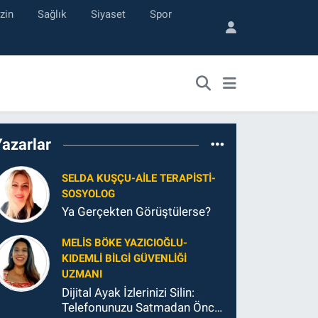
zin
Sağlık
Siyaset
Spor
Yazarlar
SELDA KUŞÇU-AILE TERAPISTI-
SOSYOLOG
Ya Gerçekten Görüştülerse?
MELIS BÖKE YAZICIOĞLU-
KIDEMLI BILGI GÜVENLIĞI
UZMANI
Dijital Ayak İzlerinizi Silin:
Telefonunuzu Satmadan Önce