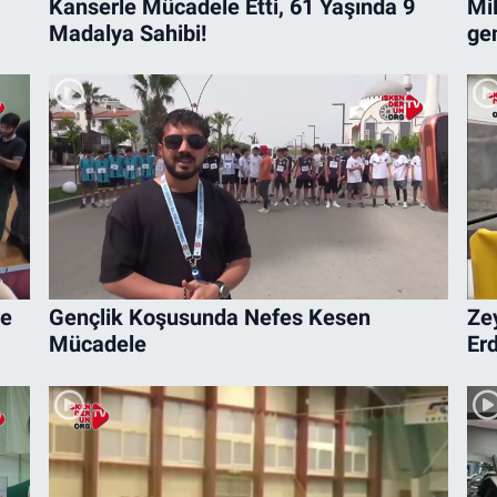
Kanserle Mücadele Etti, 61 Yaşında 9
Mi
Madalya Sahibi!
ge
re
Gençlik Koşusunda Nefes Kesen
Ze
Mücadele
Erd