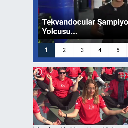
Tekvandocular Şampiyon
Yolcusu...
1
2
3
4
5