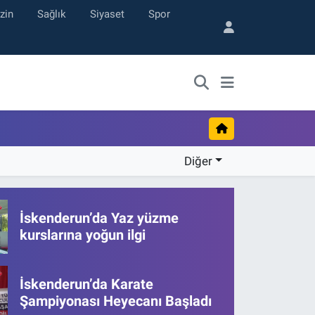
zin
Sağlık
Siyaset
Spor
Diğer
İskenderun’da Yaz yüzme
kurslarına yoğun ilgi
İskenderun’da Karate
Şampiyonası Heyecanı Başladı