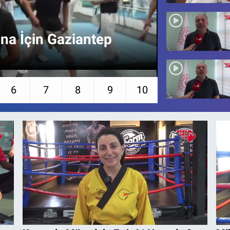
a İçin Gaziantep
HBB'den H
6
7
8
9
10