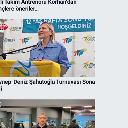
lli Takım Antrenörü Korhan’dan
nçlere öneriler…
ynep-Deniz Şahutoğlu Turnuvası Sona
i