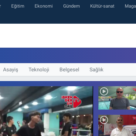
r
Eğitim
Ekonomi
Gündem
Kültür-sanat
Maga
Asayiş
Teknoloji
Belgesel
Sağlık