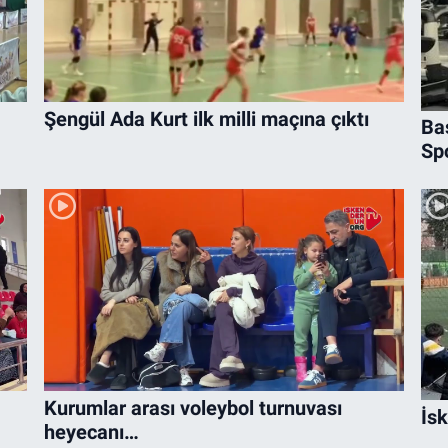
Şengül Ada Kurt ilk milli maçına çıktı
Ba
Sp
Kurumlar arası voleybol turnuvası
İs
heyecanı…