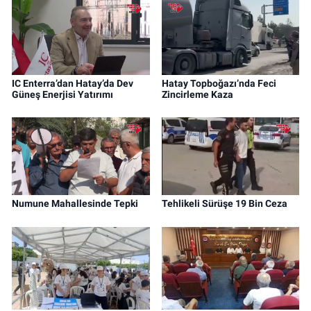
IC Enterra’dan Hatay’da Dev
Hatay Topboğazı’nda Feci
Güneş Enerjisi Yatırımı
Zincirleme Kaza
Numune Mahallesinde Tepki
Tehlikeli Sürüşe 19 Bin Ceza