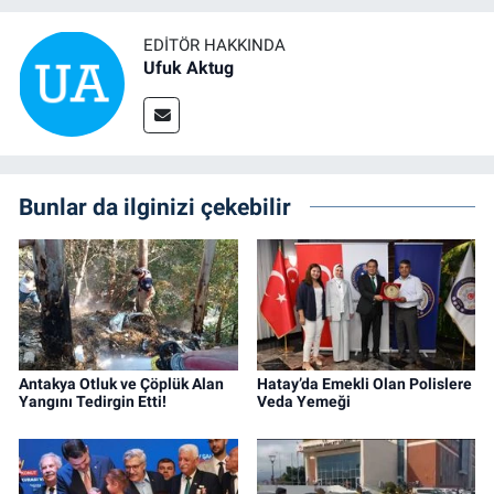
EDITÖR HAKKINDA
Ufuk Aktug
Bunlar da ilginizi çekebilir
Antakya Otluk ve Çöplük Alan
Hatay’da Emekli Olan Polislere
Yangını Tedirgin Etti!
Veda Yemeği