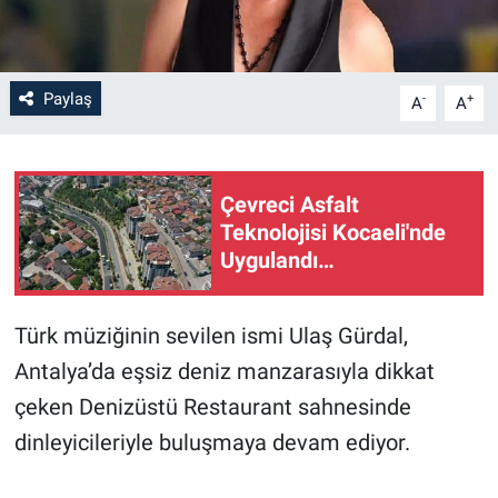
Paylaş
-
+
A
A
Çevreci Asfalt
Teknolojisi Kocaeli'nde
Uygulandı…
Türk müziğinin sevilen ismi Ulaş Gürdal,
Antalya’da eşsiz deniz manzarasıyla dikkat
çeken Denizüstü Restaurant sahnesinde
dinleyicileriyle buluşmaya devam ediyor.