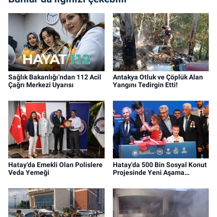
Sağlık Bakanlığı’ndan 112 Acil
Antakya Otluk ve Çöplük Alan
Çağrı Merkezi Uyarısı
Yangını Tedirgin Etti!
Hatay’da Emekli Olan Polislere
Hatay'da 500 Bin Sosyal Konut
Veda Yemeği
Projesinde Yeni Aşama…