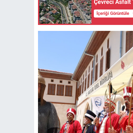
Çevreci Asfalt
İçeriği Görüntüle