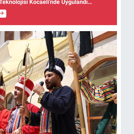
 Teknolojisi Kocaeli'nde Uygulandı…