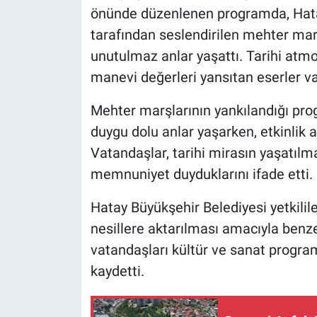
önünde düzenlenen programda, Hata
tarafından seslendirilen mehter marş
unutulmaz anlar yaşattı. Tarihi atmos
manevi değerleri yansıtan eserler v
Mehter marşlarının yankılandığı pr
duygu dolu anlar yaşarken, etkinlik a
Vatandaşlar, tarihi mirasın yaşatıl
memnuniyet duyduklarını ifade etti.
Hatay Büyükşehir Belediyesi yetkilil
nesillere aktarılması amacıyla benzer
vatandaşları kültür ve sanat progr
kaydetti.