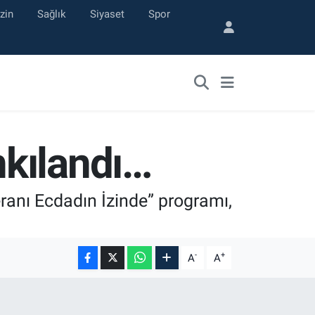
zin
Sağlık
Siyaset
Spor
kılandı…
anı Ecdadın İzinde” programı,
-
+
A
A