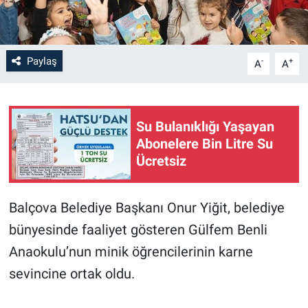
Paylaş
-
+
A
A
Su Bulanıklığı Yaşayan
Abonelere Bin Litre Su
Ücretsiz
Balçova Belediye Başkanı Onur Yiğit, belediye
bünyesinde faaliyet gösteren Gülfem Benli
Anaokulu’nun minik öğrencilerinin karne
sevincine ortak oldu.