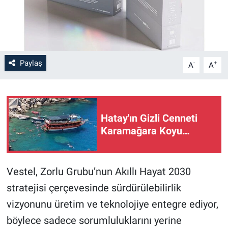
Paylaş
-
+
A
A
Hatay'ın Gizli Cenneti
Karamağara Koyu…
Vestel, Zorlu Grubu’nun Akıllı Hayat 2030
stratejisi çerçevesinde sürdürülebilirlik
vizyonunu üretim ve teknolojiye entegre ediyor,
böylece sadece sorumluluklarını yerine