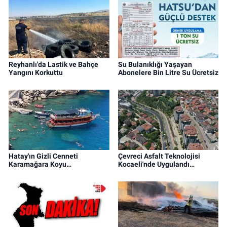
Reyhanlı'da Lastik ve Bahçe
Su Bulanıklığı Yaşayan
Yangını Korkuttu
Abonelere Bin Litre Su Ücretsiz
Hatay'ın Gizli Cenneti
Çevreci Asfalt Teknolojisi
Karamağara Koyu…
Kocaeli'nde Uygulandı…