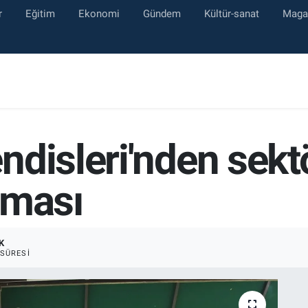
r
Eğitim
Ekonomi
Gündem
Kültür-sanat
Maga
disleri'nden sektör
şması
K
SÜRESI