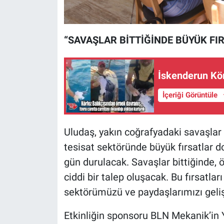
“SAVAŞLAR BİTTİĞİNDE BÜYÜK F
İskenderun Kör
İçeriği Görüntüle
Uludaş, yakın coğrafyadaki savaşlar
tesisat sektöründe büyük fırsatlar do
gün durulacak. Savaşlar bittiğinde, 
ciddi bir talep oluşacak. Bu fırsatlar
sektörümüzü ve paydaşlarımızı geli
Etkinliğin sponsoru BLN Mekanik’in