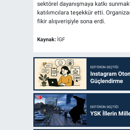
sektörel dayanışmaya katkı sunmakt
katılımcılara teşekkür etti. Organiz
fikir alışverişiyle sona erdi.
Kaynak:
İGF
EDITÖRÜN SEÇTIĞI
Instagram Otoma
Güçlendirme
EDITÖRÜN SEÇTIĞI
YSK İllerin Mill