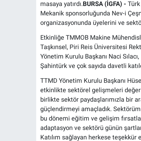
masaya yatırdı.
BURSA (İGFA) -
Türk
Mekanik sponsorluğunda Nev-i Çeşni
organizasyonunda üyelerini ve sektör
Etkinliğe TMMOB Makine Mühendisle
Taşkınsel, Piri Reis Üniversitesi Rek
Yönetim Kurulu Başkanı Naci Sılacı
Şahintürk ve çok sayıda davetli katıl
TTMD Yönetim Kurulu Başkanı Hüsey
etkinlikte sektörel gelişmeleri değerl
birlikte sektör paydaşlarımızla bir ar
güçlendirmeyi amaçladık. Sektörüm
bu dönemi eğitim ve gelişim fırsatlar
adaptasyon ve sektörü günün şartlar
Katılım sağlayan herkese teşekkür e