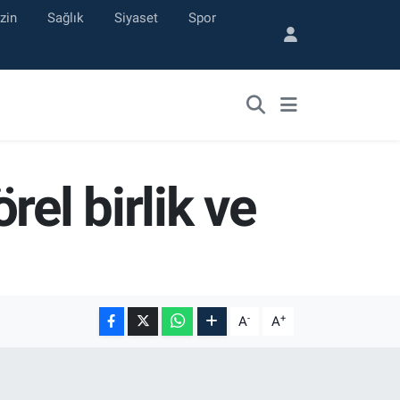
zin
Sağlık
Siyaset
Spor
el birlik ve
-
+
A
A