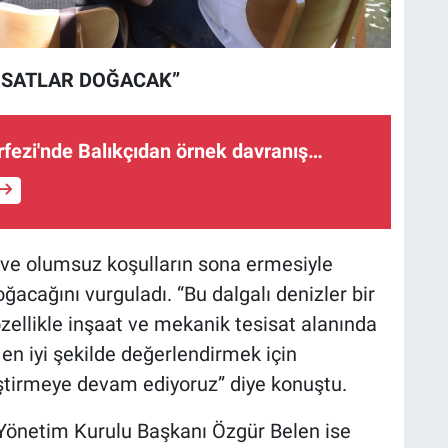
IRSATLAR DOĞACAK”
fezi'nde Balıkçıdan örnek davranış…
 ve olumsuz koşulların sona ermesiyle
ğacağını vurguladı. “Bu dalgalı denizler bir
özellikle inşaat ve mekanik tesisat alanında
ı en iyi şekilde değerlendirmek için
ştirmeye devam ediyoruz” diye konuştu.
 Yönetim Kurulu Başkanı Özgür Belen ise