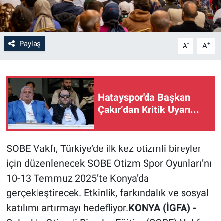
Paylaş
-
+
A
A
Hatayspor'da Başkan
Çakır’dan Kritik Uyarı...
SOBE Vakfı, Türkiye’de ilk kez otizmli bireyler
için düzenlenecek SOBE Otizm Spor Oyunları’nı
10-13 Temmuz 2025’te Konya’da
gerçekleştirecek. Etkinlik, farkındalık ve sosyal
katılımı artırmayı hedefliyor.
KONYA (İGFA) -