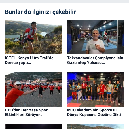
Bunlar da ilginizi çekebilir
İSTE’li Konya Ultra Trail'de
Tekvandocular Şampiyona İçin
Derece yaptı…
Gaziantep Yolcusu...
HBB'den Her Yaşa Spor
MCU Akademinin Sporcusu
Etkinlikleri Sürüyor…
Dünya Kupasına Gözünü Dikti