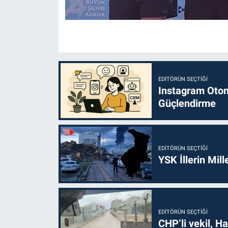
EDITÖRÜN SEÇTIĞI
Instagram Otoma
Güçlendirme
EDITÖRÜN SEÇTIĞI
YSK İllerin Mill
EDITÖRÜN SEÇTIĞI
CHP’li vekil, H