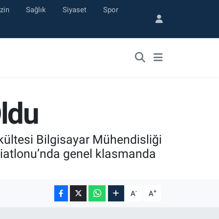
zin
Sağlık
Siyaset
Spor
Oldu
kültesi Bilgisayar Mühendisliği
riatlonu’nda genel klasmanda
-
+
A
A