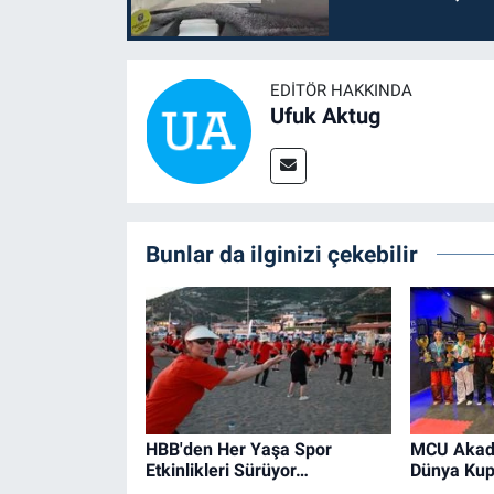
EDITÖR HAKKINDA
Ufuk Aktug
Bunlar da ilginizi çekebilir
HBB'den Her Yaşa Spor
MCU Akad
Etkinlikleri Sürüyor…
Dünya Kup