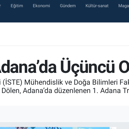
r
Eğitim
Ekonomi
Gündem
Kültür-sanat
Maga
 Adana’da Üçüncü 
 (İSTE) Mühendislik ve Doğa Bilimleri Fa
a Dölen, Adana’da düzenlenen 1. Adana T