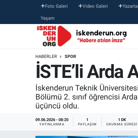
Foto Galeri
Video Galeri
Yazarla
Yaşam
HABERLER
SPOR
İSTE’li Arda
İskenderun Teknik Üniversitesi
Bölümü 2. sınıf öğrencisi Ard
üçüncü oldu.
09.06.2026 - 08:20
1
1 DK
YAYINLANMA
PAYLAŞIM
OKUNMA SÜRESI