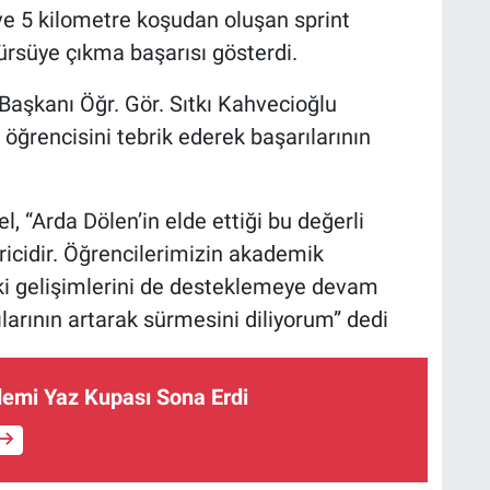
ve 5 kilometre koşudan oluşan sprint
rsüye çıkma başarısı gösterdi.
aşkanı Öğr. Gör. Sıtkı Kahvecioğlu
öğrencisini tebrik ederek başarılarının
, “Arda Dölen’in elde ettiği bu değerli
ricidir. Öğrencilerimizin akademik
aki gelişimlerini de desteklemeye devam
rılarının artarak sürmesini diliyorum” dedi
emi Yaz Kupası Sona Erdi