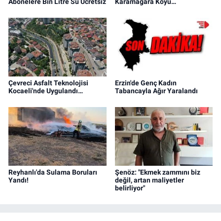
Abonelere Bin Litre Su Ücretsiz
Karamağara Koyu…
Çevreci Asfalt Teknolojisi
Erzin'de Genç Kadın
Kocaeli'nde Uygulandı…
Tabancayla Ağır Yaralandı
Reyhanlı'da Sulama Boruları
Şenöz: "Ekmek zammını biz
Yandı!
değil, artan maliyetler
belirliyor"