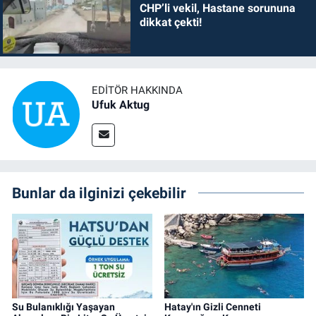
CHP’li vekil, Hastane sorununa
dikkat çekti!
EDITÖR HAKKINDA
Ufuk Aktug
Bunlar da ilginizi çekebilir
Su Bulanıklığı Yaşayan
Hatay'ın Gizli Cenneti