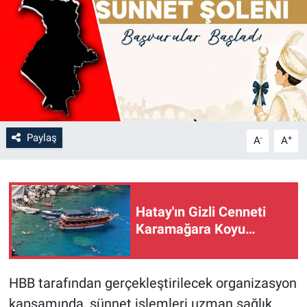
Paylaş
-
+
A
A
Hatay'ın Gizli Cenneti
Karamağara Koyu…
HBB tarafından gerçekleştirilecek organizasyon
kapsamında, sünnet işlemleri uzman sağlık