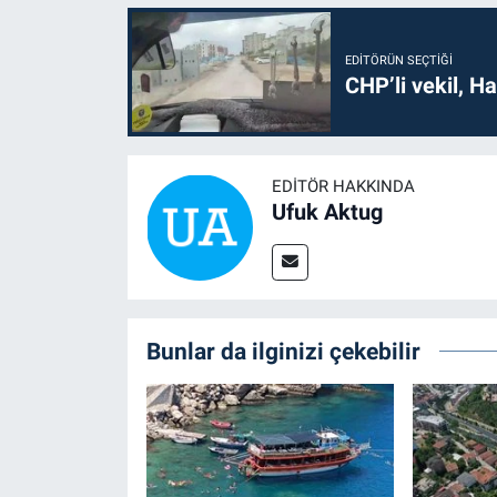
EDITÖRÜN SEÇTIĞI
CHP’li vekil, H
EDITÖR HAKKINDA
Ufuk Aktug
Bunlar da ilginizi çekebilir