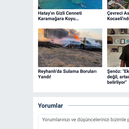
Hatay'ın Gizli Cenneti
Çevreci As
Karamağara Koyu…
Kocaeli'n
Reyhanlı'da Sulama Boruları
Şenöz: "E
Yandı!
değil, arta
belirliyor"
Yorumlar