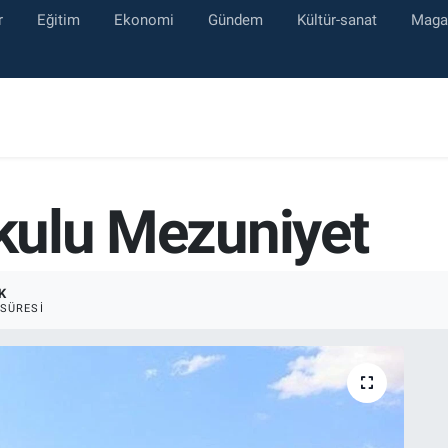
r
Eğitim
Ekonomi
Gündem
Kültür-sanat
Maga
Okulu Mezuniyet
K
SÜRESI