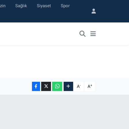
zin
Sağlık
Siyaset
Spor
-
+
A
A