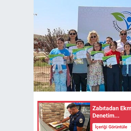
Zabıtadan Ekm
Denetim...
İçeriği Görüntüle