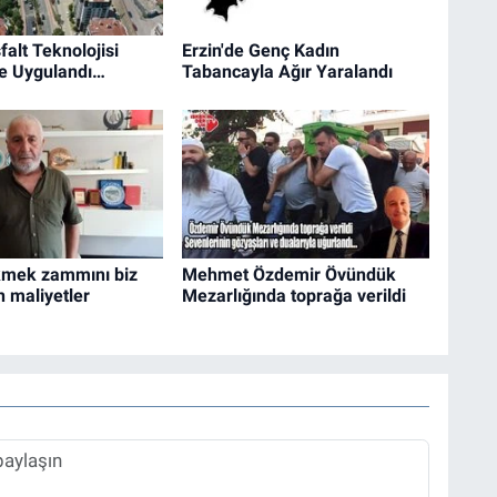
falt Teknolojisi
Erzin'de Genç Kadın
de Uygulandı…
Tabancayla Ağır Yaralandı
kmek zammını biz
Mehmet Özdemir Övündük
n maliyetler
Mezarlığında toprağa verildi