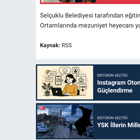
Selçuklu Belediyesi tarafından eğit
Ortamlarında mezuniyet heyecanı 
Kaynak:
RSS
EDITÖRÜN SEÇTIĞI
Instagram Otoma
Güçlendirme
EDITÖRÜN SEÇTIĞI
YSK İllerin Mill