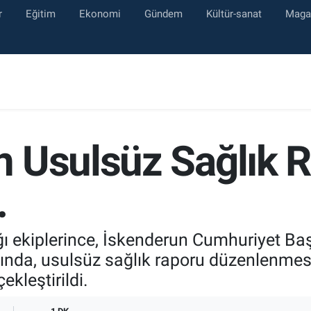
r
Eğitim
Ekonomi
Gündem
Kültür-sanat
Maga
 Usulsüz Sağlık 
…
 ekiplerince, İskenderun Cumhuriyet Baş
nda, usulsüz sağlık raporu düzenlenmesi
kleştirildi.