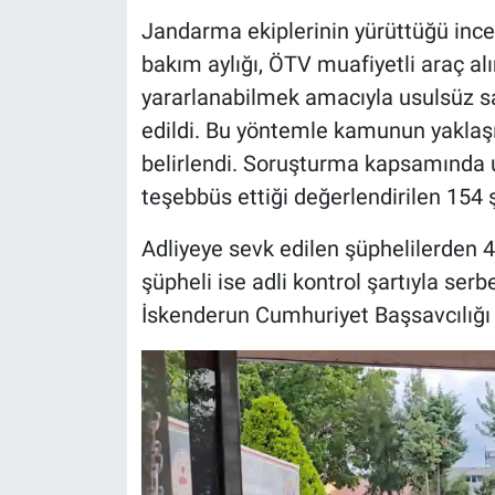
Jandarma ekiplerinin yürüttüğü ince
bakım aylığı, ÖTV muafiyetli araç al
yararlanabilmek amacıyla usulsüz sağl
edildi. Bu yöntemle kamunun yaklaşık
belirlendi. Soruşturma kapsamında u
teşebbüs ettiği değerlendirilen 154 ş
Adliyeye sevk edilen şüphelilerden 4
şüpheli ise adli kontrol şartıyla serbe
İskenderun Cumhuriyet Başsavcılığı k