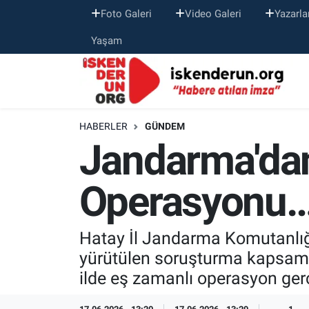
Foto Galeri
Video Galeri
Yazarla
Yaşam
HABERLER
GÜNDEM
Jandarma'dan
Operasyonu
Hatay İl Jandarma Komutanlığı
yürütülen soruşturma kapsamı
ilde eş zamanlı operasyon gerçe