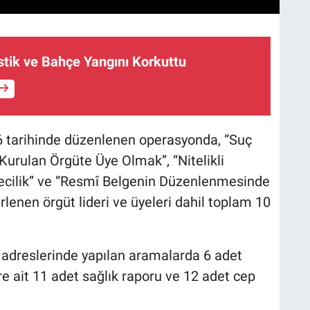
stik ve Bahçe Yangını Korkuttu
26 tarihinde düzenlenen operasyonda, “Suç
urulan Örgüte Üye Olmak”, “Nitelikli
tecilik” ve “Resmî Belgenin Düzenlenmesinde
irlenen örgüt lideri ve üyeleri dahil toplam 10
.
adreslerinde yapılan aramalarda 6 adet
ere ait 11 adet sağlık raporu ve 12 adet cep