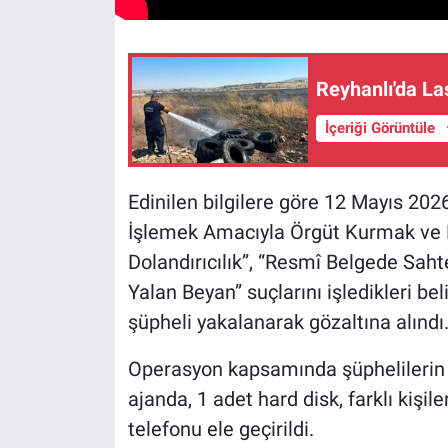
Reyhanlı'da La
İçeriği Görüntüle
Edinilen bilgilere göre 12 Mayıs 20
İşlemek Amacıyla Örgüt Kurmak ve K
Dolandırıcılık”, “Resmî Belgede Sah
Yalan Beyan” suçlarını işledikleri bel
şüpheli yakalanarak gözaltına alındı
Operasyon kapsamında şüphelilerin 
ajanda, 1 adet hard disk, farklı kişil
telefonu ele geçirildi.