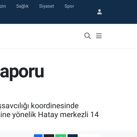
zin
Sağlık
Siyaset
Spor
Raporu
savcılığı koordinesinde
ne yönelik Hatay merkezli 14