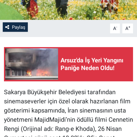
Paylaş
-
+
A
A
Arsuz'da İş Yeri Yangını
Paniğe Neden Oldu!
Sakarya Büyükşehir Belediyesi tarafından
sinemaseverler için özel olarak hazırlanan film
gösterimi kapsamında, İran sinemasının usta
yönetmeni MajidMajidi’nin ödüllü filmi Cennetin
Rengi (Orijinal adı: Rang-e Khoda), 26 Nisan