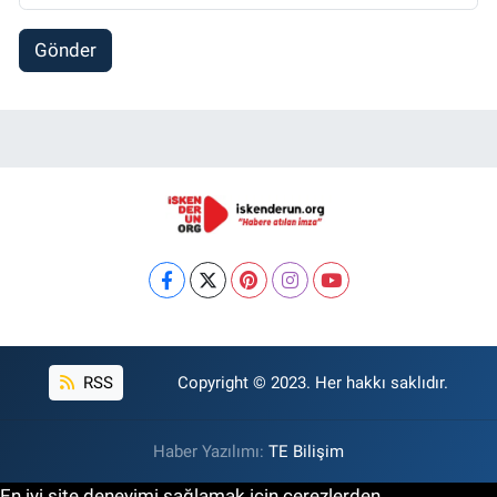
Gönder
RSS
Copyright © 2023. Her hakkı saklıdır.
Haber Yazılımı:
TE Bilişim
En iyi site deneyimi sağlamak için çerezlerden