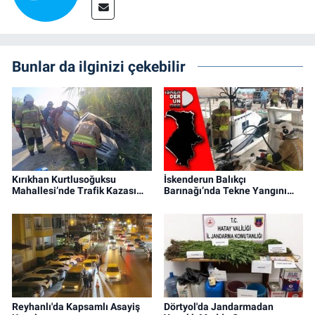
Bunlar da ilginizi çekebilir
Kırıkhan Kurtlusoğuksu
İskenderun Balıkçı
Mahallesi’nde Trafik Kazası…
Barınağı’nda Tekne Yangını…
Reyhanlı'da Kapsamlı Asayiş
Dörtyol'da Jandarmadan