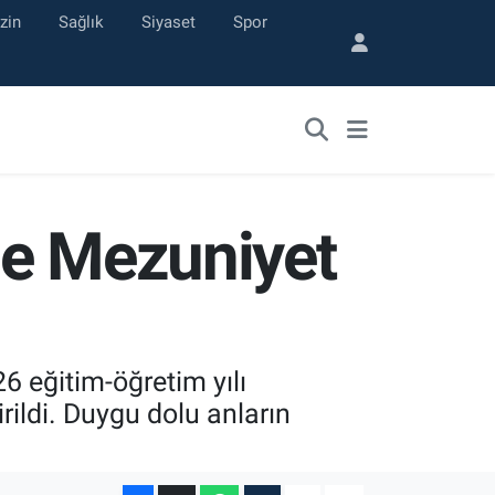
zin
Sağlık
Siyaset
Spor
de Mezuniyet
 eğitim-öğretim yılı
irildi. Duygu dolu anların