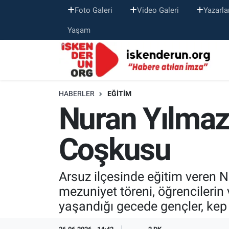
Foto Galeri
Video Galeri
Yazarla
Yaşam
HABERLER
EĞITIM
Nuran Yılmaz
Coşkusu
Arsuz ilçesinde eğitim veren 
mezuniyet töreni, öğrencilerin 
yaşandığı gecede gençler, kep 