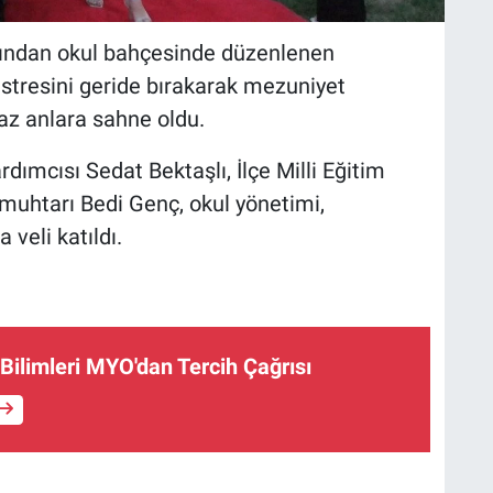
ından okul bahçesinde düzenlenen
 stresini geride bırakarak mezuniyet
az anlara sahne oldu.
ımcısı Sedat Bektaşlı, İlçe Milli Eğitim
uhtarı Bedi Genç, okul yönetimi,
 veli katıldı.
 Bilimleri MYO'dan Tercih Çağrısı