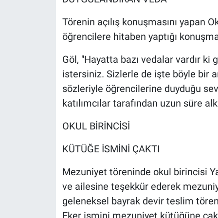
Törenin açılış konuşmasını yapan O
öğrencilere hitaben yaptığı konuşma
Göl, "Hayatta bazı vedalar vardır ki 
istersiniz. Sizlerle de işte böyle bi
sözleriyle öğrencilerine duyduğu sev
katılımcılar tarafından uzun süre alk
OKUL BİRİNCİSİ
KÜTÜĞE İSMİNİ ÇAKTI
Mezuniyet töreninde okul birincisi 
ve ailesine teşekkür ederek mezuni
geleneksel bayrak devir teslim töreni
Eker ismini mezuniyet kütüğüne çaktı