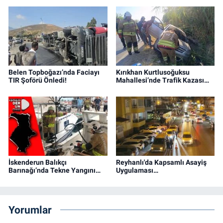
Belen Topboğazı’nda Faciayı
Kırıkhan Kurtlusoğuksu
TIR Şoförü Önledi!
Mahallesi’nde Trafik Kazası…
İskenderun Balıkçı
Reyhanlı'da Kapsamlı Asayiş
Barınağı’nda Tekne Yangını…
Uygulaması…
Yorumlar