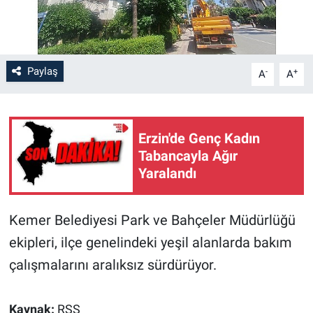
Paylaş
-
+
A
A
Erzin'de Genç Kadın
Tabancayla Ağır
Yaralandı
Kemer Belediyesi Park ve Bahçeler Müdürlüğü
ekipleri, ilçe genelindeki yeşil alanlarda bakım
çalışmalarını aralıksız sürdürüyor.
Kaynak:
RSS