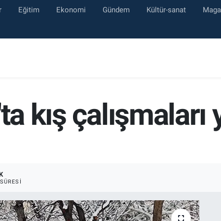
r
Eğitim
Ekonomi
Gündem
Kültür-sanat
Maga
'ta kış çalışmaları
K
SÜRESI