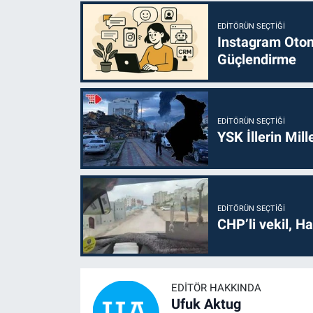
EDITÖRÜN SEÇTIĞI
Instagram Otoma
Güçlendirme
EDITÖRÜN SEÇTIĞI
YSK İllerin Mill
EDITÖRÜN SEÇTIĞI
CHP’li vekil, H
EDITÖR HAKKINDA
Ufuk Aktug