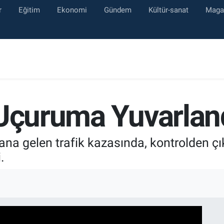
r
Eğitim
Ekonomi
Gündem
Kültür-sanat
Maga
 Uçuruma Yuvarlan
ana gelen trafik kazasında, kontrolden 
.