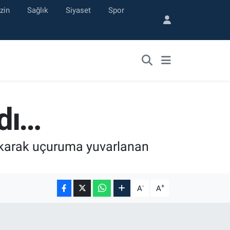
zin
Sağlık
Siyaset
Spor
dı…
çıkarak uçuruma yuvarlanan
-
+
A
A