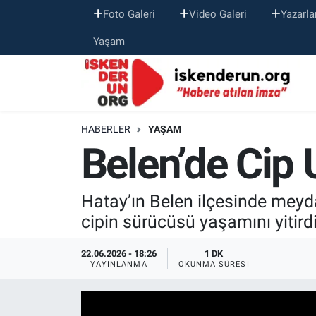
Foto Galeri
Video Galeri
Yazarla
Yaşam
HABERLER
YAŞAM
Belen’de Cip
Hatay’ın Belen ilçesinde meyd
cipin sürücüsü yaşamını yitirdi
22.06.2026 - 18:26
1 DK
YAYINLANMA
OKUNMA SÜRESI