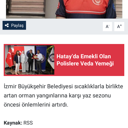
Paylaş
-
+
A
A
Hatay’da Emekli Olan
Polislere Veda Yemeği
İzmir Büyükşehir Belediyesi sıcaklıklarla birlikte
artan orman yangınlarına karşı yaz sezonu
öncesi önlemlerini artırdı.
Kaynak:
RSS