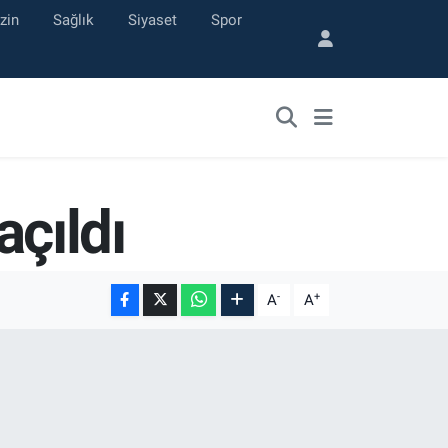
zin
Sağlık
Siyaset
Spor
açıldı
-
+
A
A