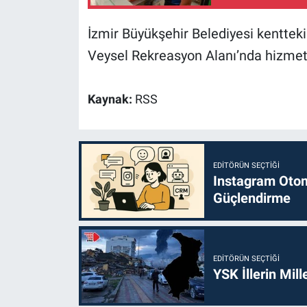
İzmir Büyükşehir Belediyesi kentteki 
Veysel Rekreasyon Alanı’nda hizmete
Kaynak:
RSS
EDITÖRÜN SEÇTIĞI
Instagram Otoma
Güçlendirme
EDITÖRÜN SEÇTIĞI
YSK İllerin Mill