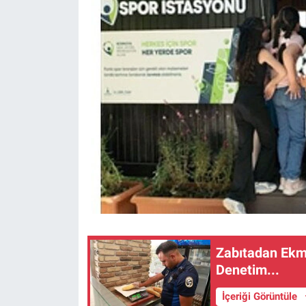
Zabıtadan Ekm
Denetim...
İçeriği Görüntüle