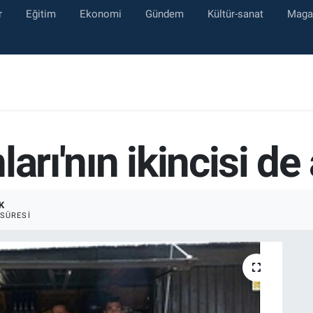
r
Eğitim
Ekonomi
Gündem
Kültür-sanat
Maga
arı'nın ikincisi de 
K
SÜRESI