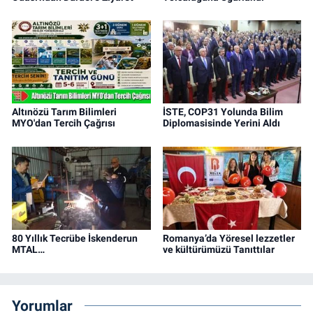
Altınözü Tarım Bilimleri
İSTE, COP31 Yolunda Bilim
MYO'dan Tercih Çağrısı
Diplomasisinde Yerini Aldı
80 Yıllık Tecrübe İskenderun
Romanya’da Yöresel lezzetler
MTAL…
ve kültürümüzü Tanıttılar
Yorumlar