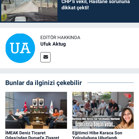
CHP’li vekil, Hastane sorununa
dikkat çekti!
EDITÖR HAKKINDA
Ufuk Aktug
Bunlar da ilginizi çekebilir
İMEAK Deniz Ticaret
Eğitimci Hibe Karaca Son
Odası'ndan Duruel'e Ziyaret
Yolculuğuna Uğurlandı