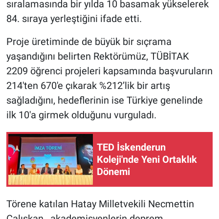
sıralamasında bir yılda 10 basamak yükselerek
84. sıraya yerleştiğini ifade etti.
Proje üretiminde de büyük bir sıçrama
yaşandığını belirten Rektörümüz, TÜBİTAK
2209 öğrenci projeleri kapsamında başvuruların
214'ten 670'e çıkarak %212’lik bir artış
sağladığını, hedeflerinin ise Türkiye genelinde
ilk 10'a girmek olduğunu vurguladı.
TED İskenderun
Koleji'nde Yeni Ortaklık
Dönemi
Törene katılan Hatay Milletvekili Necmettin
Çalışkan , akademisyenlerin deprem