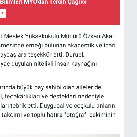
 Bilimleri MYO'dan Tercih Çağrısı
leri Meslek Yüksekokulu Müdürü Özkan Akar
işmesinde emeği bulunan akademik ve idari
aydaşlara teşekkür etti. Duruel,
yaç duyulan nitelikli insan kaynağını
.
rında büyük pay sahibi olan aileler de
 fedakârlıkları ve destekleri nedeniyle
rı tebrik etti. Duygusal ve coşkulu anların
takdimi ve toplu hatıra fotoğrafı çekiminin