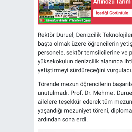
Altınözü Tarım
İçeriği Görüntüle
Rektör Duruel, Denizcilik Teknoloji
başta olmak üzere öğrencilerin yet
personele, sektör temsilcilerine ve p
yüksekokulun denizcilik alanında ihti
yetiştirmeyi sürdüreceğini vurguladı
Törende mezun öğrencilerin başarıla
unutulmadı. Prof. Dr. Mehmet Duruel,
ailelere teşekkür ederek tüm mezunla
yaşandığı mezuniyet töreni, diploma 
ardından sona erdi.