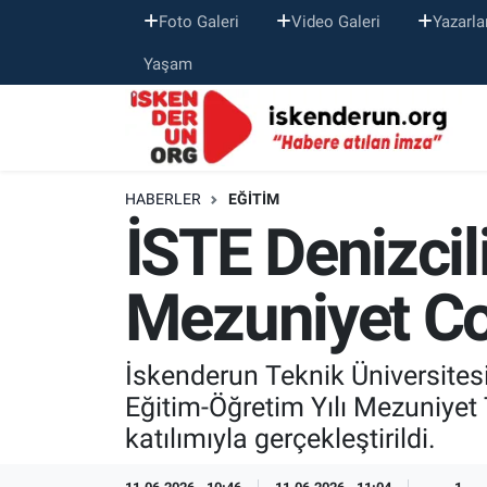
Foto Galeri
Video Galeri
Yazarla
Yaşam
HABERLER
EĞITIM
İSTE Denizcil
Mezuniyet C
İskenderun Teknik Üniversites
Eğitim-Öğretim Yılı Mezuniyet T
katılımıyla gerçekleştirildi.