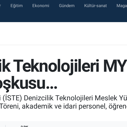
r
Eğitim
Ekonomi
Gündem
Kültür-sanat
Maga
ik Teknolojileri M
oşkusu…
i (İSTE) Denizcilik Teknolojileri Meslek
öreni, akademik ve idari personel, öğrenci