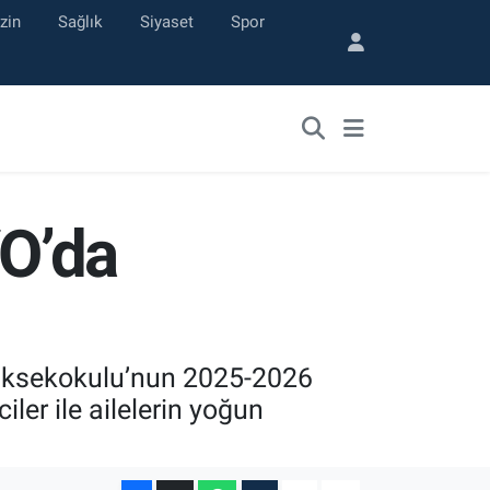
zin
Sağlık
Siyaset
Spor
YO’da
 Yüksekokulu’nun 2025-2026
ler ile ailelerin yoğun