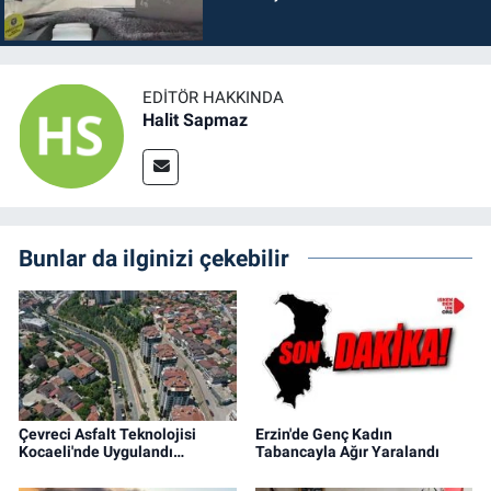
EDITÖR HAKKINDA
Halit Sapmaz
Bunlar da ilginizi çekebilir
Çevreci Asfalt Teknolojisi
Erzin'de Genç Kadın
Kocaeli'nde Uygulandı…
Tabancayla Ağır Yaralandı