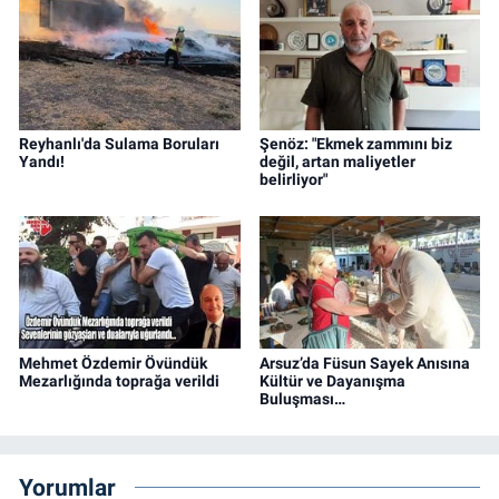
Reyhanlı'da Sulama Boruları
Şenöz: "Ekmek zammını biz
Yandı!
değil, artan maliyetler
belirliyor"
Mehmet Özdemir Övündük
Arsuz’da Füsun Sayek Anısına
Mezarlığında toprağa verildi
Kültür ve Dayanışma
Buluşması…
Yorumlar