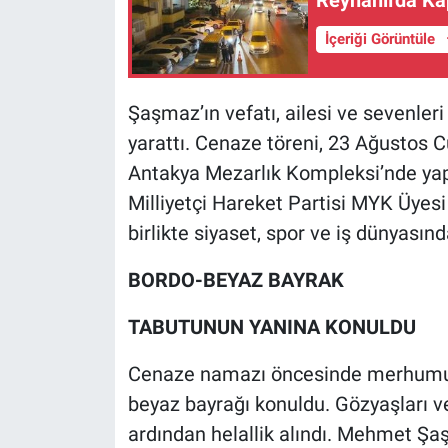
Reyhanlı'da K
İçeriği Görüntüle
Şaşmaz’ın vefatı, ailesi ve sevenle
yarattı. Cenaze töreni, 23 Ağusto
Antakya Mezarlık Kompleksi’nde yapı
Milliyetçi Hareket Partisi MYK Üye
birlikte siyaset, spor ve iş dünyasınd
BORDO-BEYAZ BAYRAK
TABUTUNUN YANINA KONULDU
Cenaze namazı öncesinde merhumun
beyaz bayrağı konuldu. Gözyaşları v
ardından helallik alındı. Mehmet Şa