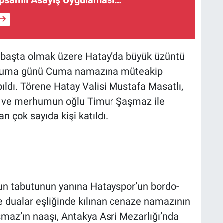
apsamlı Asayiş Uygulaması…
ri başta olmak üzere Hatay’da büyük üzüntü
s Cuma günü Cuma namazına müteakip
ldı. Törene Hatay Valisi Mustafa Masatlı,
si ve merhumun oğlu Timur Şaşmaz ile
an çok sayıda kişi katıldı.
 tabutunun yanına Hatayspor’un bordo-
e dualar eşliğinde kılınan cenaze namazının
şmaz’ın naaşı, Antakya Asri Mezarlığı’nda