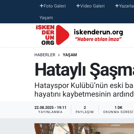
Foto Galeri
Video Galeri
Yazarla
Yaşam
HABERLER
YAŞAM
Hataylı Şaşm
Hatayspor Kulübü’nün eski ba
hayatını kaybetmesinin ardınd
22.08.2025 - 19:11
2
1 DK
YAYINLANMA
PAYLAŞIM
OKUNMA SÜRESI