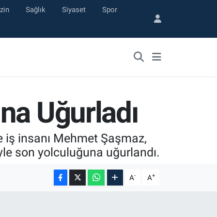
zin
Sağlık
Siyaset
Spor
na Uğurladı
e iş insanı Mehmet Şaşmaz,
le son yolculuğuna uğurlandı.
-
+
A
A