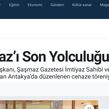
r
Eğitim
Ekonomi
Gündem
Kültür-sanat
Maga
az’ı Son Yolculuğu
şkanı, Şaşmaz Gazetesi İmtiyaz Sahibi v
an Antakya’da düzenlenen cenaze töreniy