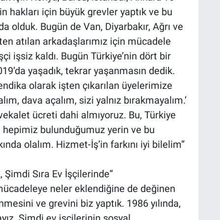
n hakları için büyük grevler yaptık ve bu
a olduk. Bugün de Van, Diyarbakır, Ağrı ve
şten atılan arkadaşlarımız için mücadele
çi işsiz kaldı. Bugün Türkiye’nin dört bir
019’da yaşadık, tekrar yaşanmasın dedik.
ndika olarak işten çıkarılan üyelerimize
lım, dava açalım, sizi yalnız bırakmayalım.’
ekalet ücreti dahi almıyoruz. Bu, Türkiye
den hepimiz bulunduğumuz yerin ve bu
nda olalım. Hizmet-İş’in farkını iyi bilelim”
, Şimdi Sıra Ev İşçilerinde”
mücadeleye neler eklendiğine de değinen
enmesini ve grevini biz yaptık. 1986 yılında,
yız. Şimdi ev işçilerinin sosyal