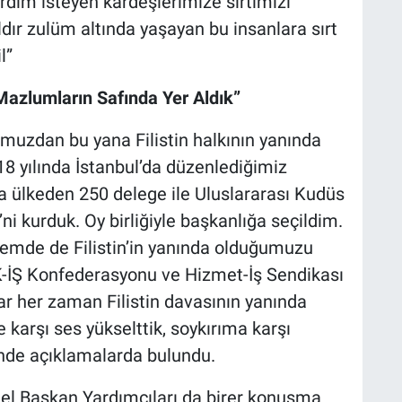
yardım isteyen kardeşlerimize sırtımızı
ır zulüm altında yaşayan bu insanlara sırt
il”
 Mazlumların Safında Yer Aldık”
muzdan bu yana Filistin halkının yanında
8 yılında İstanbul’da düzenlediğimiz
la ülkeden 250 delege ile Uluslararası Kudüs
i’ni kurduk. Oy birliğiyle başkanlığa seçildim.
lemde de Filistin’in yanında olduğumuzu
K-İŞ Konfederasyonu ve Hizmet-İş Sendikası
 her zaman Filistin davasının yanında
e karşı ses yükselttik, soykırıma karşı
inde açıklamalarda bulundu.
nel Başkan Yardımcıları da birer konuşma