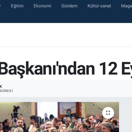
r
Eğitim
Ekonomi
Gündem
Kültür-sanat
Maga
Başkanı'ndan 12 E
K
SÜRESI