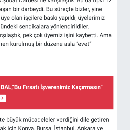
Şubat Darbesi ile karşılaştık. Bu da tıpkı 12
aşan bir darbeydi. Bu süreçte bizler, yine
ye olan işçilere baskı yapıldı, üyelerimiz
lündeki sendikalara yönlendirildiler.
rşılaştık, pek çok üyemiz işini kaybetti. Ama
ğmen kurulmuş bir düzene asla “evet”
BAL,”Bu Fırsatı İşverenimiz Kaçırmasın”
e büyük mücadeleler verdiğini dile getiren
ak için Konya, Bursa, İstanbul, Ankara ve