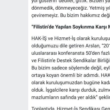
yol gösterin’ dediler, gittik. Bizden 
dönmedik, dönmeyeceğiz. Yetmiş yıld
çeviremeyiz. Bu bizim hakkımız değ
“Filistin’de Yapılan Soykırıma Karşı
HAK-İŞ ve Hizmet-İş olarak kuruluşu
olduğumuzu dile getiren Arslan, “201
uluslararası konferansta 50’den faz
ve Filistin’e Destek Sendikalar Birliğ
Bu bizim sadece söylemde değil, ey
ortaya koyan önemli bir adımdı. HA
olarak kuruluşumuzdan bugüne kadar
olduk. İşgalcilere karşı durduk, zulm
mazlumların safında yer aldık” şekl
Toplantıda, Hizmet-İş Sendikası Ge