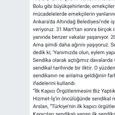
Bolu gibi büyükşehirlerde, emekçileri
mücadelelerde emekçilerin yanlarınd
Ankara’da Altındağ Belediyesi’nde i
veriyoruz. 31 Mart’tan sonra birçok iş
yanında benzer vakalar yaşanıyor. 2
Ama şimdi daha ağırını yaşıyoruz. Se
dedik ki; ‘Yanımızda olun, eylem yapa
Sendika olarak açtığımız davalarda v
sendikal tarihinde bir ilktir. O yüz
sendikanın ne anlama geldiğinin farkı
ifadelerini kullandı.
“İlk Kapıcı Örgütlenmesini Biz Yaptık
Hizmet-İş’in öncülüğünde sendikal 
Arslan, “Türkiye’nin ilk kapıcı örgütl
Kapıcıları sendikalı yapan ilk sendika