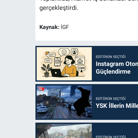
gerçekleştirdi.
Kaynak:
İGF
EDITÖRÜN SEÇTIĞI
Instagram Otoma
Güçlendirme
EDITÖRÜN SEÇTIĞI
YSK İllerin Mill
EDITÖRÜN SEÇTIĞI