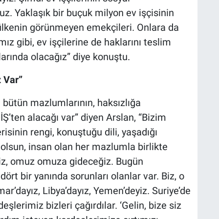
z. Yaklaşık bir buçuk milyon ev işçisinin
u ülkenin görünmeyen emekçileri. Onlara da
ız gibi, ev işçilerine de haklarını teslim
arında olacağız” diye konuştu.
 Var”
 bütün mazlumlarının, haksızlığa
Ş’ten alacağı var” diyen Arslan, “Bizim
sinin rengi, konuştuğu dili, yaşadığı
 olsun, insan olan her mazlumla birlikte
ğiz, omuz omuza gideceğiz. Bugün
ört bir yanında sorunları olanlar var. Biz, o
ar’dayız, Libya’dayız, Yemen’deyiz. Suriye’de
şlerimiz bizleri çağırdılar. ‘Gelin, bize siz