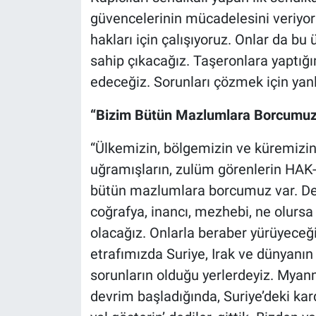
güvencelerinin mücadelesini veriyoru
hakları için çalışıyoruz. Onlar da b
sahip çıkacağız. Taşeronlara yaptığım
edeceğiz. Sorunları çözmek için yanl
“Bizim Bütün Mazlumlara Borcumuz
“Ülkemizin, bölgemizin ve küremizin
uğramışların, zulüm görenlerin HAK-İ
bütün mazlumlara borcumuz var. Deri
coğrafya, inancı, mezhebi, ne olursa
olacağız. Onlarla beraber yürüyece
etrafımızda Suriye, Irak ve dünyanın d
sorunların olduğu yerlerdeyiz. Myanm
devrim başladığında, Suriye’deki karde