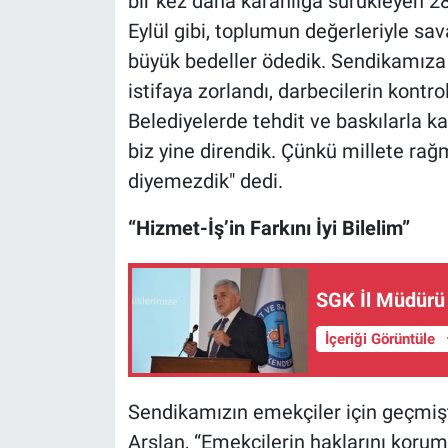
bir kez daha karanlığa sürükleyen 28 
Eylül gibi, toplumun değerleriyle sav
büyük bedeller ödedik. Sendikamıza ü
istifaya zorlandı, darbecilerin kontro
Belediyelerde tehdit ve baskılarla ka
biz yine direndik. Çünkü millete ra
diyemezdik" dedi.
“Hizmet-İş’in Farkını İyi Bilelim”
SGK İl Müdürü 
İçeriği Görüntüle
Sendikamızın emekçiler için geçmişt
Arslan, “Emekçilerin haklarını korum