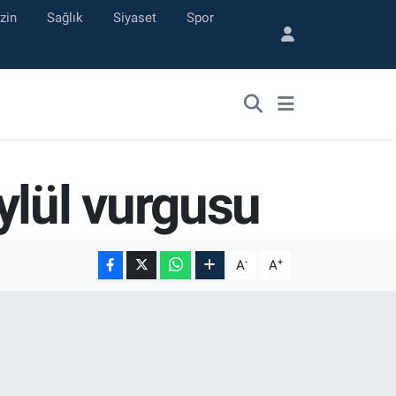
zin
Sağlık
Siyaset
Spor
ylül vurgusu
-
+
A
A