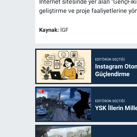
İnternet sitesinde yer alan "GençFik
geliştirme ve proje faaliyetlerine yöne
Kaynak:
İGF
EDITÖRÜN SEÇTIĞI
Instagram Otoma
Güçlendirme
EDITÖRÜN SEÇTIĞI
YSK İllerin Mill