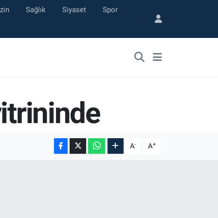
zin
Sağlık
Siyaset
Spor
itrininde
-
+
A
A