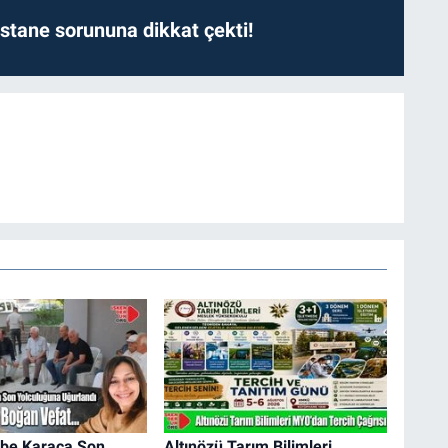
astane sorununa dikkat çekti!
ibe Karaca Son
Altınözü Tarım Bilimleri