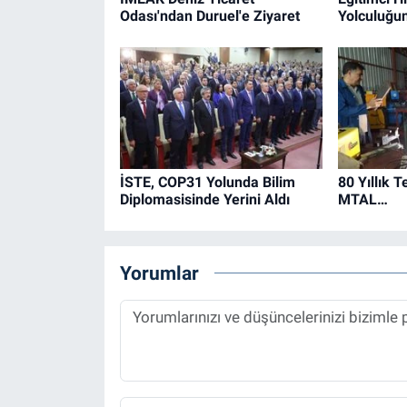
Odası'ndan Duruel'e Ziyaret
Yolculuğu
İSTE, COP31 Yolunda Bilim
80 Yıllık 
Diplomasisinde Yerini Aldı
MTAL…
Yorumlar