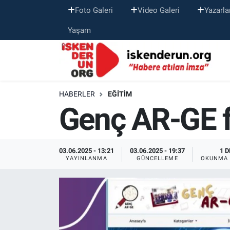
Foto Galeri
Video Galeri
Yazarla
Yaşam
HABERLER
EĞITIM
Genç AR-GE fa
03.06.2025 - 13:21
03.06.2025 - 19:37
1 D
YAYINLANMA
GÜNCELLEME
OKUNMA 