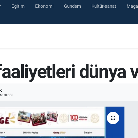
r
Eğitim
Ekonomi
Gündem
Kültür-sanat
Maga
aliyetleri dünya v
K
SÜRESI