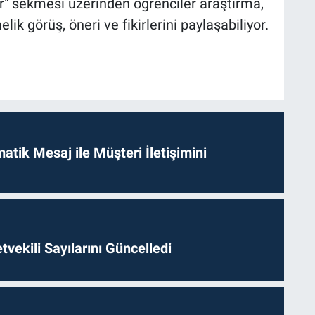
ir" sekmesi üzerinden öğrenciler araştırma,
lik görüş, öneri ve fikirlerini paylaşabiliyor.
tik Mesaj ile Müşteri İletişimini
etvekili Sayılarını Güncelledi