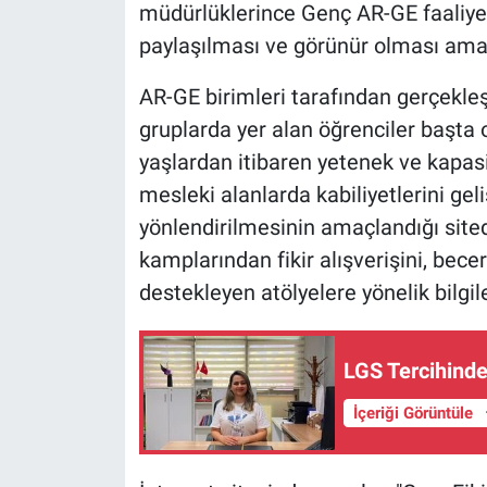
müdürlüklerince Genç AR-GE faaliyet
paylaşılması ve görünür olması amacı
AR-GE birimleri tarafından gerçekleşt
gruplarda yer alan öğrenciler başta
yaşlardan itibaren yetenek ve kapasit
mesleki alanlarda kabiliyetlerini gel
yönlendirilmesinin amaçlandığı sited
kamplarından fikir alışverişini, becer
destekleyen atölyelere yönelik bilgil
LGS Tercihinde
İçeriği Görüntüle