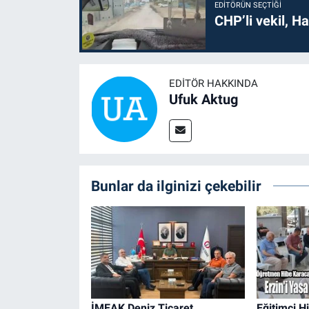
EDITÖRÜN SEÇTIĞI
CHP’li vekil, H
EDITÖR HAKKINDA
Ufuk Aktug
Bunlar da ilginizi çekebilir
İMEAK Deniz Ticaret
Eğitimci H