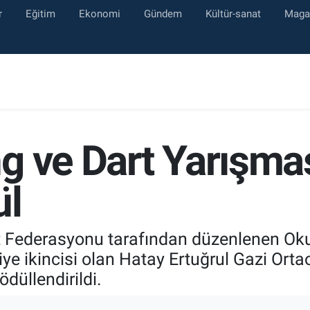
r
Eğitim
Ekonomi
Gündem
Kültür-sanat
Maga
g ve Dart Yarışma
ül
 Federasyonu tarafından düzenlenen Okul
ye ikincisi olan Hatay Ertuğrul Gazi Ort
üllendirildi.