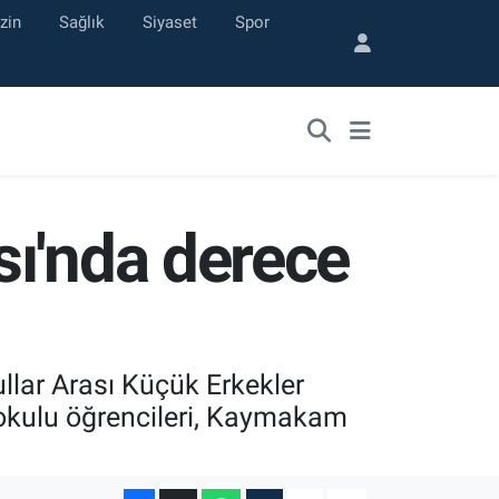
zin
Sağlık
Siyaset
Spor
sı'nda derece
lar Arası Küçük Erkekler
aokulu öğrencileri, Kaymakam