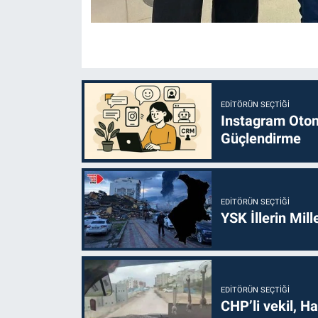
EDITÖRÜN SEÇTIĞI
Instagram Otoma
Güçlendirme
EDITÖRÜN SEÇTIĞI
YSK İllerin Mill
EDITÖRÜN SEÇTIĞI
CHP’li vekil, H