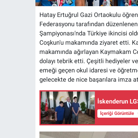
Hatay Ertuğrul Gazi Ortaokulu öğrenc
Federasyonu tarafından düzenlenen 
Şampiyonası'nda Türkiye ikincisi 
Coşkun'u makamında ziyaret etti. Kaz
makamında ağırlayan Kaymakam Coşk
dolayı tebrik etti. Çeşitli hediyele
emeği geçen okul idaresi ve öğretm
gelecekte de nice başarılara imza ata
İskenderun LGS
İçeriği Görüntüle