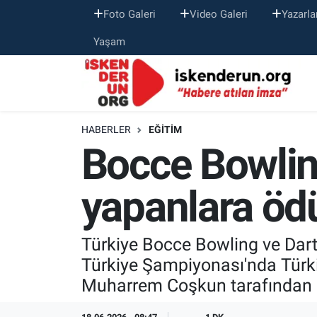
Foto Galeri
Video Galeri
Yazarla
Yaşam
HABERLER
EĞITIM
Bocce Bowlin
yapanlara öd
Türkiye Bocce Bowling ve Dart
Türkiye Şampiyonası'nda Türki
Muharrem Coşkun tarafından öd