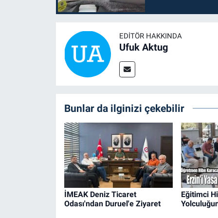
EDITÖR HAKKINDA
Ufuk Aktug
Bunlar da ilginizi çekebilir
İMEAK Deniz Ticaret
Eğitimci H
Odası'ndan Duruel'e Ziyaret
Yolculuğu