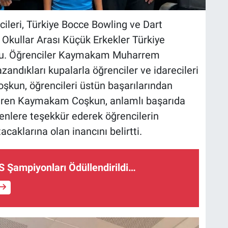
ileri, Türkiye Bocce Bowling ve Dart
Okullar Arası Küçük Erkekler Türkiye
oldu. Öğrenciler Kaymakam Muharrem
andıkları kupalarla öğrenciler ve idarecileri
un, öğrencileri üstün başarılarından
r veren Kaymakam Coşkun, anlamlı başarıda
enlere teşekkür ederek öğrencilerin
caklarına olan inancını belirtti.
 Şampiyonları Ödüllendirildi…