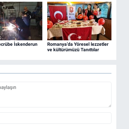
Tecrübe İskenderun
Romanya’da Yöresel lezzetler
ve kültürümüzü Tanıttılar