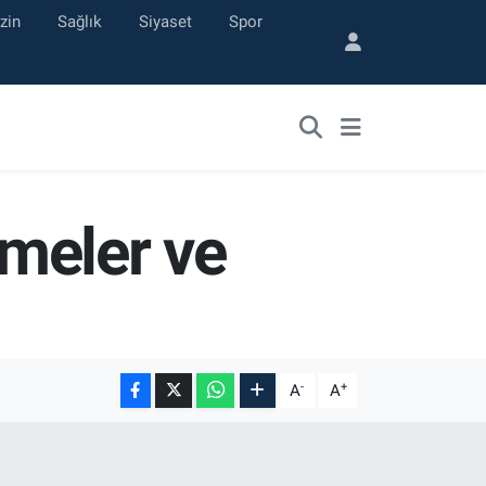
zin
Sağlık
Siyaset
Spor
tmeler ve
-
+
A
A