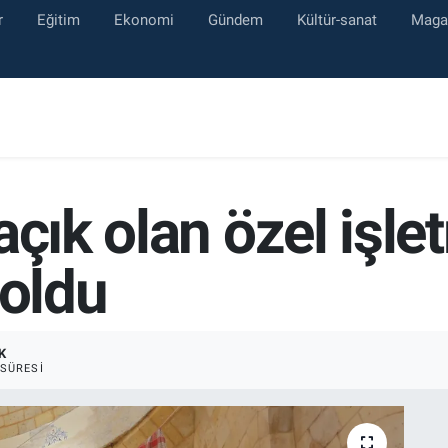
r
Eğitim
Ekonomi
Gündem
Kültür-sanat
Maga
açık olan özel işle
 oldu
K
SÜRESI