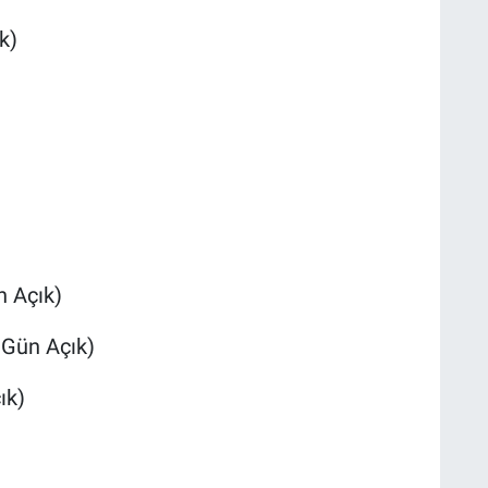
k)
n Açık)
 Gün Açık)
ık)