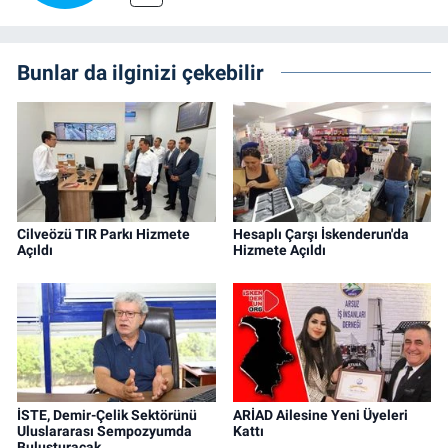
Bunlar da ilginizi çekebilir
Cilveözü TIR Parkı Hizmete
Hesaplı Çarşı İskenderun'da
Açıldı
Hizmete Açıldı
İSTE, Demir-Çelik Sektörünü
ARİAD Ailesine Yeni Üyeleri
Uluslararası Sempozyumda
Kattı
Buluşturacak…