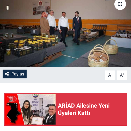
Paylaş
-
+
A
A
ARİAD Ailesine Yeni
Üyeleri Kattı