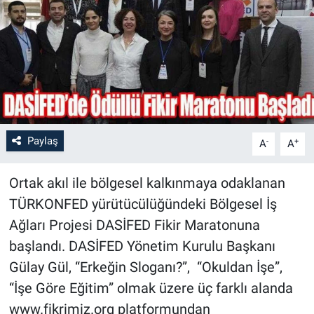
Paylaş
-
+
A
A
Ortak akıl ile bölgesel kalkınmaya odaklanan
TÜRKONFED yürütücülüğündeki Bölgesel İş
Ağları Projesi DASİFED Fikir Maratonuna
başlandı. DASİFED Yönetim Kurulu Başkanı
Gülay Gül, “Erkeğin Sloganı?”, “Okuldan İşe”,
“İşe Göre Eğitim” olmak üzere üç farklı alanda
www.fikrimiz.org platformundan