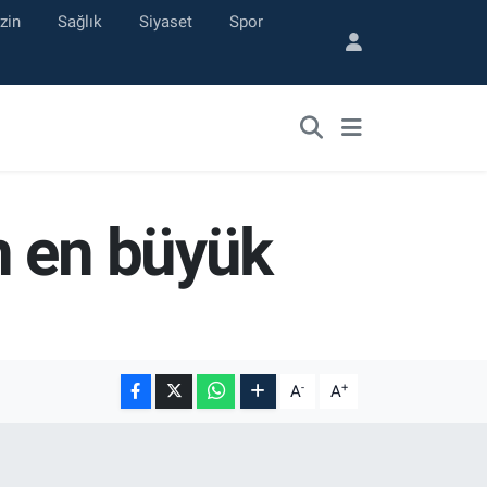
zin
Sağlık
Siyaset
Spor
n en büyük
-
+
A
A