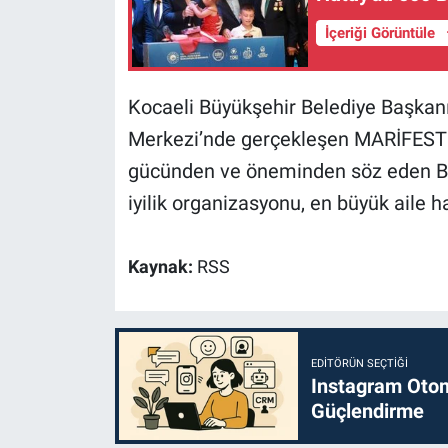
İçeriği Görüntüle
Kocaeli Büyükşehir Belediye Başkanı
Merkezi’nde gerçekleşen MARİFEST 20
gücünden ve öneminden söz eden Bü
iyilik organizasyonu, en büyük aile ha
Kaynak:
RSS
EDITÖRÜN SEÇTIĞI
Instagram Otoma
Güçlendirme