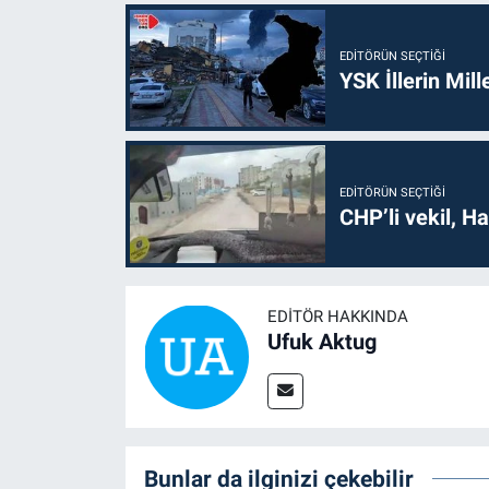
EDITÖRÜN SEÇTIĞI
YSK İllerin Mill
EDITÖRÜN SEÇTIĞI
CHP’li vekil, H
EDITÖR HAKKINDA
Ufuk Aktug
Bunlar da ilginizi çekebilir