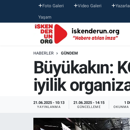
Foto Galeri
Video Galeri
Yazarla
Yaşam
HABERLER
GÜNDEM
Büyükakın: K
iyilik organi
21.06.2025 - 10:13
21.06.2025 - 14:15
1 D
YAYINLANMA
GÜNCELLEME
OKUNMA 