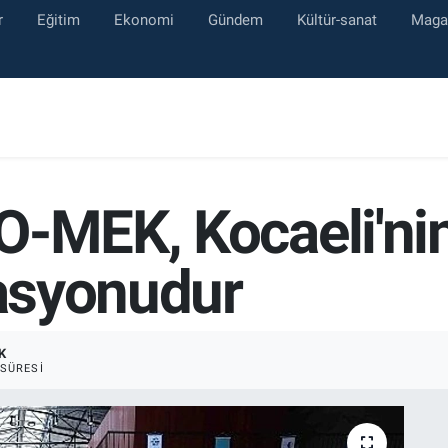
r
Eğitim
Ekonomi
Gündem
Kültür-sanat
Maga
O-MEK, Kocaeli'ni
zasyonudur
K
SÜRESI