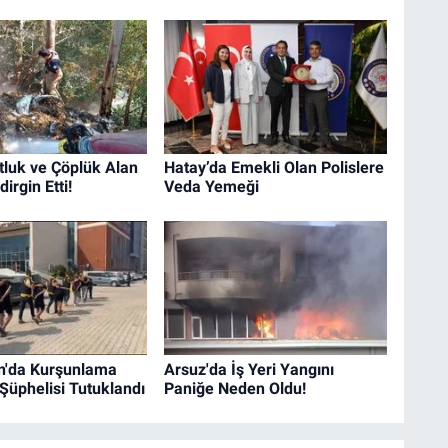
tluk ve Çöplük Alan
Hatay’da Emekli Olan Polislere
irgin Etti!
Veda Yemeği
n'da Kurşunlama
Arsuz'da İş Yeri Yangını
 Şüphelisi Tutuklandı
Paniğe Neden Oldu!