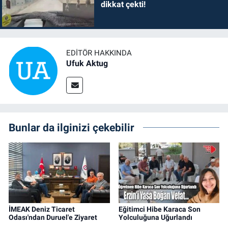
dikkat çekti!
EDITÖR HAKKINDA
Ufuk Aktug
Bunlar da ilginizi çekebilir
İMEAK Deniz Ticaret
Eğitimci Hibe Karaca Son
Odası'ndan Duruel'e Ziyaret
Yolculuğuna Uğurlandı