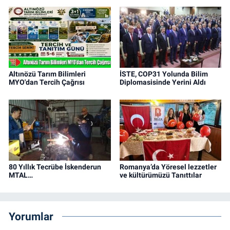
Altınözü Tarım Bilimleri
İSTE, COP31 Yolunda Bilim
MYO'dan Tercih Çağrısı
Diplomasisinde Yerini Aldı
80 Yıllık Tecrübe İskenderun
Romanya’da Yöresel lezzetler
MTAL…
ve kültürümüzü Tanıttılar
Yorumlar