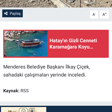
Paylaş
-
+
A
A
Hatay'ın Gizli Cenneti
Karamağara Koyu…
Menderes Belediye Başkanı İlkay Çiçek,
sahadaki çalışmaları yerinde inceledi.
Kaynak:
RSS