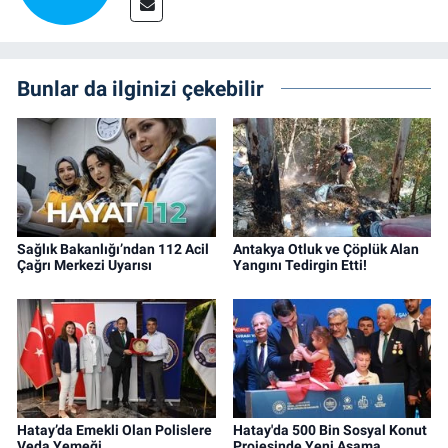
Bunlar da ilginizi çekebilir
Sağlık Bakanlığı’ndan 112 Acil
Antakya Otluk ve Çöplük Alan
Çağrı Merkezi Uyarısı
Yangını Tedirgin Etti!
Hatay’da Emekli Olan Polislere
Hatay'da 500 Bin Sosyal Konut
Veda Yemeği
Projesinde Yeni Aşama…